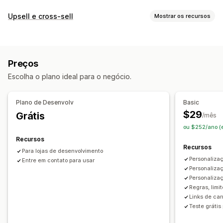
Upsell e cross-sell
Mostrar os recursos
Personalização
Upsell de checkout
Barra de anúncios
Barra de progresso
Preços
Página de agradecimento de upsell
Escolha o plano ideal para o negócio.
Complementos com um clique
Editor de arrastar e soltar
Em várias moedas
Em vários idiomas
Plano de Desenvolv
Basic
Regras personalizadas
$29
Grátis
/mês
Ofertas e recomendações
ou $252/ano (
Garantias
Proteção de frete
Brindes
Recursos
Recursos
Embalagem de presente
Frete grátis
Para lojas de desenvolvimento
Personaliza
Complementos de produto
Entre em contato para usar
Recomendações de produtos
Personalizaç
Produtos frequentemente comprados juntos
Personaliza
Recomendações de IA
Fazer upgrade de assinatura
Regras, limi
Links de car
Processamento prioritário
Teste grátis 
Análises