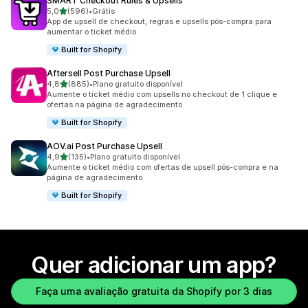
SMART Checkout Rules & Upsells
de 5 estrelas
5,0
(596)
•
Grátis
596 avaliações ao todo
App de upsell de checkout, regras e upsells pós-compra para
aumentar o ticket médio
Built for Shopify
Aftersell Post Purchase Upsell
de 5 estrelas
4,8
(885)
•
Plano gratuito disponível
885 avaliações ao todo
Aumente o ticket médio com upsells no checkout de 1 clique e
ofertas na página de agradecimento
Built for Shopify
AOV.ai Post Purchase Upsell
de 5 estrelas
4,9
(135)
•
Plano gratuito disponível
135 avaliações ao todo
Aumente o ticket médio com ofertas de upsell pós-compra e na
página de agradecimento
Built for Shopify
Quer adicionar um app?
Faça uma avaliação gratuita da Shopify por 3 dias