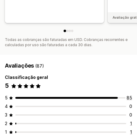
Taxas de cliques
Taxas de conversão
Desempenho da recomendação
Sugestões de otimização
Avaliação grat
Desempenho do funil
Todas as cobranças são faturadas em USD. Cobranças recorrentes e
calculadas por uso são faturadas a cada 30 dias.
Avaliações
(87)
Classificação geral
5
5
85
4
0
3
0
2
1
1
1