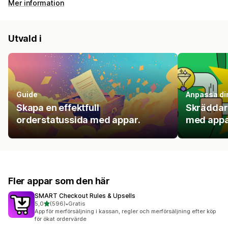
Mer information
Utvald i
Guide
Anpassa di
Skapa en effektfull
Skräddar
orderstatussida med appar.
med appa
Fler appar som den här
SMART Checkout Rules & Upsells
av 5 stjärnor
5,0
(596)
•
Gratis
596 recensioner totalt
App för merförsäljning i kassan, regler och merförsäljning efter köp
för ökat ordervärde