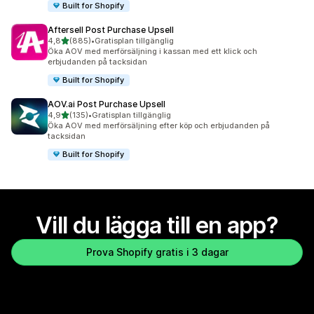
Built for Shopify
Aftersell Post Purchase Upsell
av 5 stjärnor
4,8
(885)
•
Gratisplan tillgänglig
885 recensioner totalt
Öka AOV med merförsäljning i kassan med ett klick och
erbjudanden på tacksidan
Built for Shopify
AOV.ai Post Purchase Upsell
av 5 stjärnor
4,9
(135)
•
Gratisplan tillgänglig
135 recensioner totalt
Öka AOV med merförsäljning efter köp och erbjudanden på
tacksidan
Built for Shopify
Vill du lägga till en app?
Prova Shopify gratis i 3 dagar