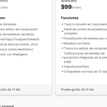
iento
Avanzado
$99
l mes
al mes
nes
Funciones
s ilimitadas
Todo lo incluido en Crecimient
los estilos de visualización
Panel de control de estadístic
completo
s de extensión de temas
Visualización de reseñas por c
e/Yotpo/Trustpilot/Okendo
Reseñas con fotos
ticas básicas (vistas, clics)
Todos los estilos de visualiza
e por correo electrónico
Calificaciones de estrellas de
ación con Intelligems
productos integradas en la pan
pago
Soporte prioritario
Compatible con más de 15 id
ratis de 14 día
Prueba gratis de 14 día
 original