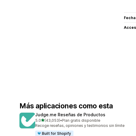
Fecha
Acceso
Más aplicaciones como esta
Judge.me Reseñas de Productos
de 5 estrellas
5.0
(43,053)
•
Plan gratis disponible
43053 reseñas en total
Recoge reseñas, opiniones y testimonios sin límite
Built for Shopify