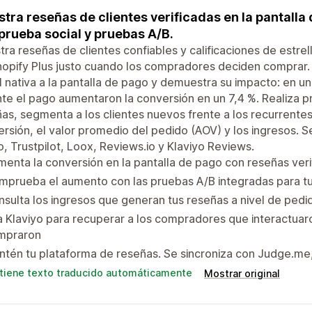
tra reseñas de clientes verificadas en la pantalla
prueba social y pruebas A/B.
ra reseñas de clientes confiables y calificaciones de estrel
hopify Plus justo cuando los compradores deciden comprar
l nativa a la pantalla de pago y demuestra su impacto: en u
te el pago aumentaron la conversión en un 7,4 %. Realiza p
as, segmenta a los clientes nuevos frente a los recurrentes
rsión, el valor promedio del pedido (AOV) y los ingresos. 
, Trustpilot, Loox, Reviews.io y Klaviyo Reviews.
enta la conversión en la pantalla de pago con reseñas verif
prueba el aumento con las pruebas A/B integradas para tu 
sulta los ingresos que generan tus reseñas a nivel de pedid
 Klaviyo para recuperar a los compradores que interactuar
mpraron
tén tu plataforma de reseñas. Se sincroniza con Judge.me
tiene texto traducido automáticamente
Mostrar original