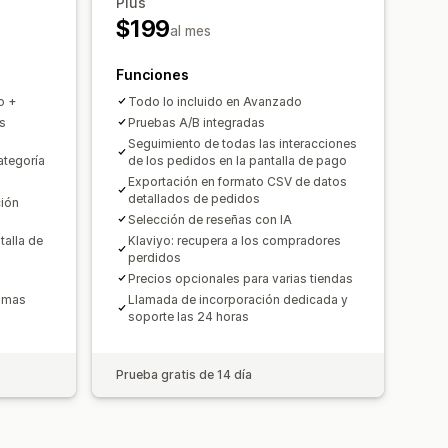
Plus
$199
al mes
Funciones
o +
Todo lo incluido en Avanzado
as
Pruebas A/B integradas
Seguimiento de todas las interacciones
ategoría
de los pedidos en la pantalla de pago
Exportación en formato CSV de datos
detallados de pedidos
ción
Selección de reseñas con IA
talla de
Klaviyo: recupera a los compradores
perdidos
Precios opcionales para varias tiendas
iomas
Llamada de incorporación dedicada y
soporte las 24 horas
Prueba gratis de 14 día