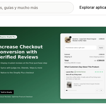
Explorar aplic
ía de imágenes destacadas