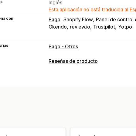
as
Inglés
Esta aplicación no está traducida al E
ona con
Pago
Shopify Flow
Panel de control 
Okendo
review.io
Trustpilot
Yotpo
orías
Pago - Otros
Reseñas de producto
Opciones de muestra
Testimonios
Reseñas con fotos
Cali
Carruseles
Reseñas populares
Rese