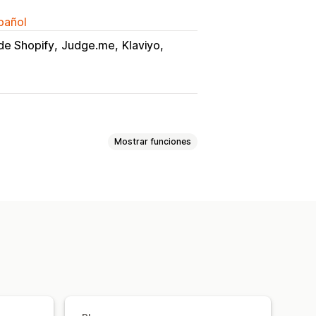
spañol
de Shopify
Judge.me
Klaviyo
Mostrar funciones
ficación por estrellas
Emblemas
ñas destacadas
Filtros