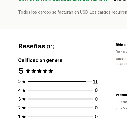
Todos los cargos se facturan en USD. Los cargos recurren
Reseñas
Rhino
(11)
Reino 
Alrede
Calificación general
la apli
5
5
11
4
0
Premie
3
0
Estado
2
0
15 día
1
0