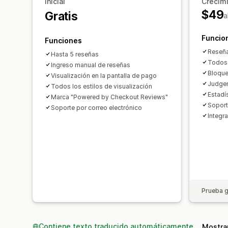
Inicial
Crecim
$49
Gratis
a
Funcio
Funciones
Reseña
Hasta 5 reseñas
Todos 
Ingreso manual de reseñas
Bloque
Visualización en la pantalla de pago
Judgem
Todos los estilos de visualización
Estadís
Marca "Powered by Checkout Reviews"
Soport
Soporte por correo electrónico
Integr
Prueba g
Contiene texto traducido automáticamente
Mostrar