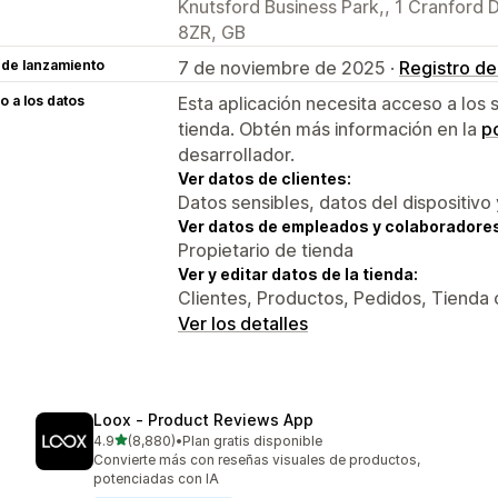
Knutsford Business Park,, 1 Cranford 
8ZR, GB
 de lanzamiento
7 de noviembre de 2025 ·
Registro d
 a los datos
Esta aplicación necesita acceso a los 
tienda. Obtén más información en la
po
desarrollador.
Ver datos de clientes:
Datos sensibles, datos del dispositivo 
Ver datos de empleados y colaboradore
Propietario de tienda
Ver y editar datos de la tienda:
Clientes, Productos, Pedidos, Tienda 
Ver los detalles
Loox ‑ Product Reviews App
de 5 estrellas
4.9
(8,880)
•
Plan gratis disponible
8880 reseñas en total
Convierte más con reseñas visuales de productos,
potenciadas con IA