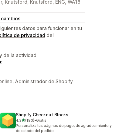
Dr, Knutsford, Knutsford, ENG, WA16
e cambios
siguientes datos para funcionar en tu
lítica de privacidad
del
y de la actividad
s:
online, Administrador de Shopify
Shopify Checkout Blocks
de 5 estrellas
4.3
(180)
•
Gratis
180 reseñas en total
Personaliza tus páginas de pago, de agradecimiento y
de estado del pedido