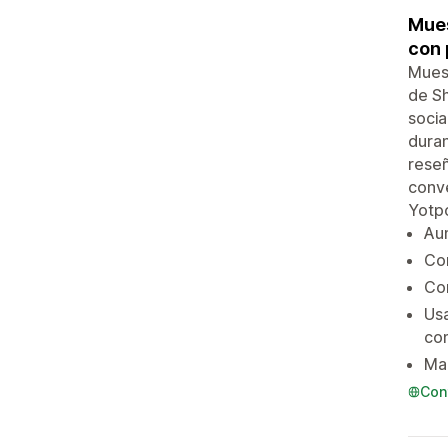
Mues
con 
Muest
de S
socia
duran
reseñ
conve
Yotpo
Aum
Com
Con
Usa
co
Man
Con