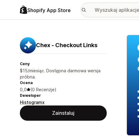
Shopify App Store
Wyróż
Chex ‑ Checkout Links
Ceny
$15/miesiąc. Dostępna darmowa wersja
próbna.
Ocena
0,0
(0 Recenzje)
Deweloper
Histogramx
Zainstaluj