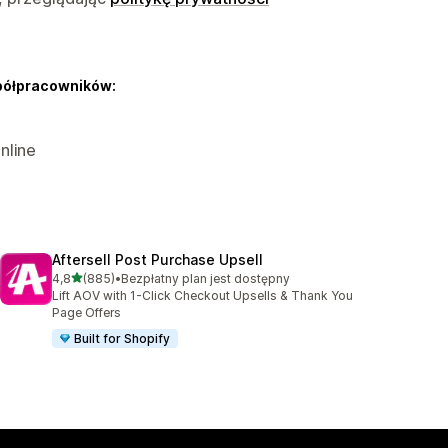
półpracowników:
nline
Aftersell Post Purchase Upsell
na 5 gwiazdek
4,8
(885)
•
Bezpłatny plan jest dostępny
Łączna liczba recenzji: 885
Lift AOV with 1-Click Checkout Upsells & Thank You
Page Offers
Built for Shopify