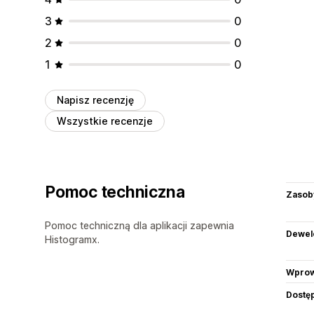
3
0
2
0
1
0
Napisz recenzję
Wszystkie recenzje
Pomoc techniczna
Zasob
Pomoc techniczną dla aplikacji zapewnia
Dewel
Histogramx.
Wprow
Dostę