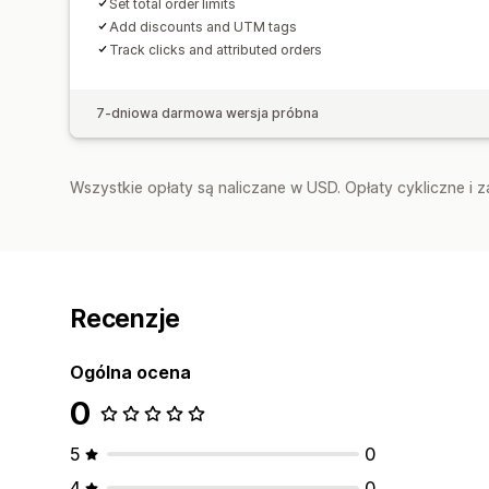
Set total order limits
Add discounts and UTM tags
Track clicks and attributed orders
7-dniowa darmowa wersja próbna
Wszystkie opłaty są naliczane w USD. Opłaty cykliczne i 
Recenzje
Ogólna ocena
0
5
0
4
0