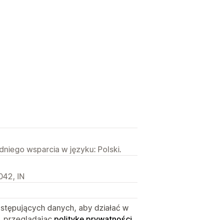
niego wsparcia w języku: Polski.
042, IN
astępujących danych, aby działać w
, przeglądając
politykę prywatności