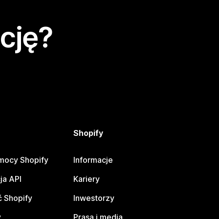
cję?
Shopify
mocy Shopify
Informacje
ja API
Kariery
 Shopify
Inwestorzy
y
Prasa i media