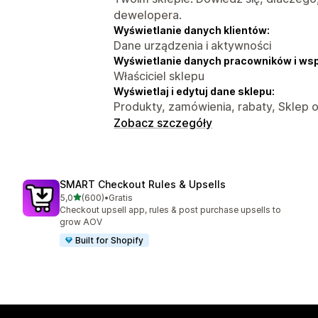
dewelopera.
Wyświetlanie danych klientów:
Dane urządzenia i aktywności
Wyświetlanie danych pracowników i ws
Właściciel sklepu
Wyświetlaj i edytuj dane sklepu:
Produkty, zamówienia, rabaty, Sklep o
Zobacz szczegóły
SMART Checkout Rules & Upsells
na 5 gwiazdek
5,0
(600)
•
Gratis
Łączna liczba recenzji: 600
Checkout upsell app, rules & post purchase upsells to
grow AOV
Built for Shopify