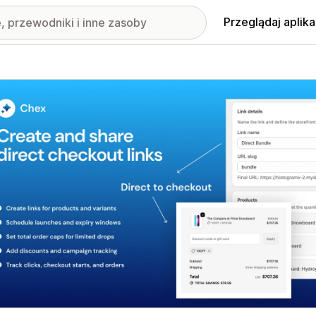
Przeglądaj aplika
nione obrazy w galerii