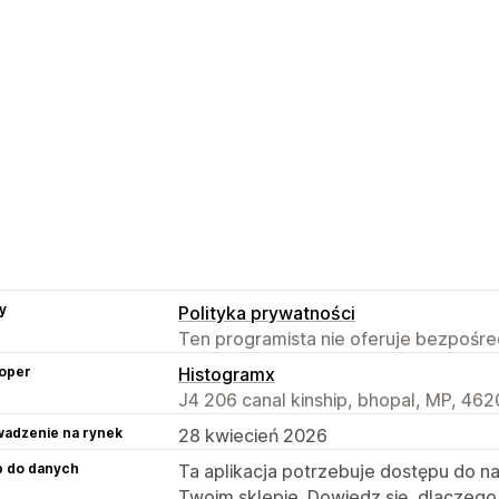
y
Polityka prywatności
Ten programista nie oferuje bezpośred
oper
Histogramx
J4 206 canal kinship, bhopal, MP, 462
adzenie na rynek
28 kwiecień 2026
p do danych
Ta aplikacja potrzebuje dostępu do n
Twoim sklepie. Dowiedz się, dlaczego