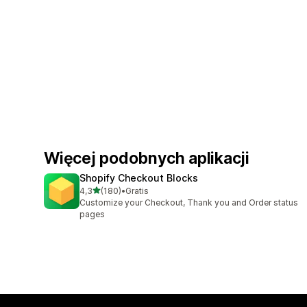
Więcej podobnych aplikacji
Shopify Checkout Blocks
na 5 gwiazdek
4,3
(180)
•
Gratis
Łączna liczba recenzji: 180
Customize your Checkout, Thank you and Order status
pages