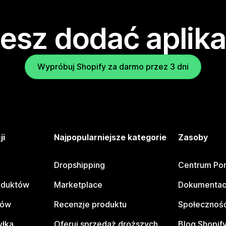
esz dodać aplika
Wypróbuj Shopify za darmo przez 3 dni
ji
Najpopularniejsze kategorie
Zasoby
Dropshipping
Centrum Po
oduktów
Marketplace
Dokumentac
tów
Recenzje produktu
Społeczność
yłka
Oferuj sprzedaż droższych
Blog Shopif