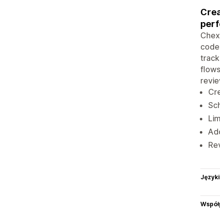
Crea
per
Chex 
code.
track
flows
revie
Cre
Sch
Lim
Add
Rev
Języki
Współ