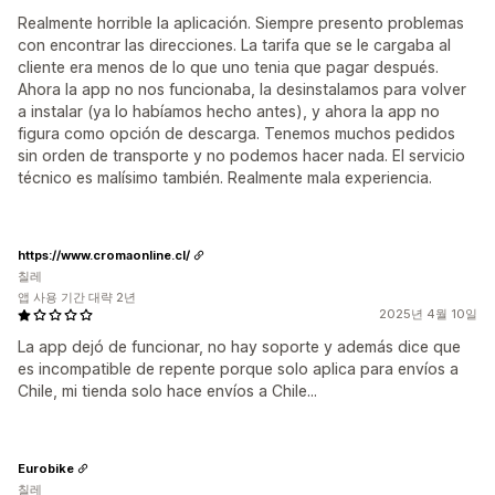
Realmente horrible la aplicación. Siempre presento problemas
con encontrar las direcciones. La tarifa que se le cargaba al
cliente era menos de lo que uno tenia que pagar después.
Ahora la app no nos funcionaba, la desinstalamos para volver
a instalar (ya lo habíamos hecho antes), y ahora la app no
figura como opción de descarga. Tenemos muchos pedidos
sin orden de transporte y no podemos hacer nada. El servicio
técnico es malísimo también. Realmente mala experiencia.
https://www.cromaonline.cl/
칠레
앱 사용 기간 대략 2년
2025년 4월 10일
La app dejó de funcionar, no hay soporte y además dice que
es incompatible de repente porque solo aplica para envíos a
Chile, mi tienda solo hace envíos a Chile...
Eurobike
칠레