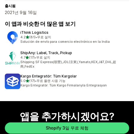
출시됨
2021년 9월 16일
이 앱과 비슷한 더 많은 앱 보기
iThink Logistics
별 5개 중
4.2
(81)
•
무료 설치
총 리뷰 81개
Solución de envío para comercio electrónico en la India
ShipAny: Label, Track, Pickup
별 5개 중
4.7
(17)
•
무료 설치
총 리뷰 17개
Shipping SF Express(順豐),JDL(京東),Yamato,KEX,J&T,DHL,超
商,FedEx
Kargo Entegratör: Tüm Kargolar
별 5개 중
5.0
(17)
•
무료 플랜 사용 가능
총 리뷰 17개
Kargo Entegratör: Tüm Kargo Firmalarıyla Entegrasyon
앱을 추가하시겠어요?
Shopify 3일 무료 체험