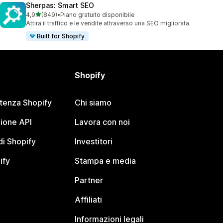
Sherpas: Smart SEO
stelle su 5
4,9
(849)
•
Piano gratuito disponibile
849 recensioni totali
Attira il traffico e le vendite attraverso una SEO migliorata.
Built for Shopify
Shopify
stenza Shopify
Chi siamo
ione API
Lavora con noi
i Shopify
Investitori
ify
Stampa e media
Partner
Affiliati
Informazioni legali