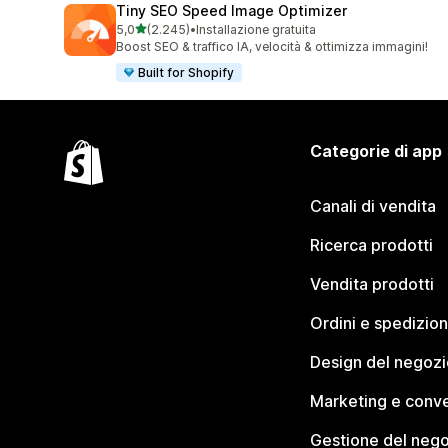
Tiny SEO Speed Image Optimizer
stelle su 5
5,0
(2.245)
•
Installazione gratuita
2245 recensioni totali
Boost SEO & traffico IA, velocità & ottimizza immagini!
Built for Shopify
Categorie di app
Canali di vendita
Ricerca prodotti
Vendita prodotti
Ordini e spedizion
Design del negozi
Marketing e conve
Gestione del neg