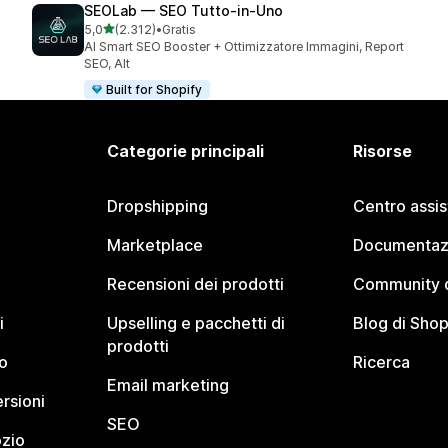
SEOLab — SEO Tutto‑in‑Uno
stelle su 5
5,0
(2.312)
•
Gratis
2312 recensioni totali
AI Smart SEO Booster + Ottimizzatore Immagini, Report
SEO, Alt
Built for Shopify
Categorie principali
Risorse
Dropshipping
Centro assi
Marketplace
Documentaz
Recensioni dei prodotti
Community d
i
Upselling e pacchetti di
Blog di Shop
prodotti
o
Ricerca
Email marketing
rsioni
SEO
ozio