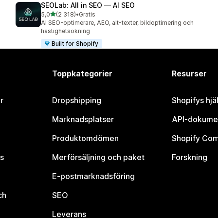
SEOLab: All in SEO — AI SEO
av 5 stjärnor
5,0
(2 318)
•
Gratis
2318 recensioner totalt
AI SEO-optimerare, AEO, alt-texter, bildoptimering och
hastighetsökning
Built for Shopify
Toppkategorier
Resurser
r
Dropshipping
Shopifys hjä
Marknadsplatser
API-dokume
Produktomdömen
Shopify Co
s
Merförsäljning och paket
Forskning
E-postmarknadsföring
ch
SEO
Leverans