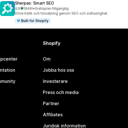
Sherpas: Smart SEO
av 5 stjärnor
4,9
(849)
•
Gratisplan tillgänglig
849 recensioner totalt
Drive trafik och försäljning genom SEO och sidhastighet.
Built for Shopify
Shopify
lpcenter
Om
ntation
Jobba hos oss
mmunity
Investerare
Press och media
Partner
Affiliates
Juridisk information