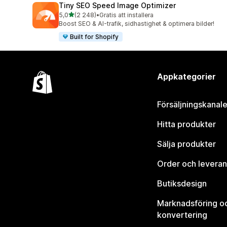
Tiny SEO Speed Image Optimizer
av 5 stjärnor
5,0
(2 248)
•
Gratis att installera
2248 recensioner totalt
Boost SEO & AI-trafik, sidhastighet & optimera bilder!
Built for Shopify
Appkategorier
Försäljningskanale
Hitta produkter
Sälja produkter
Order och leveran
Butiksdesign
Marknadsföring o
konvertering