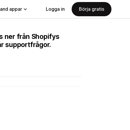
land appar
Logga in
Börja gratis
s ner från Shopifys
r supportfrågor.