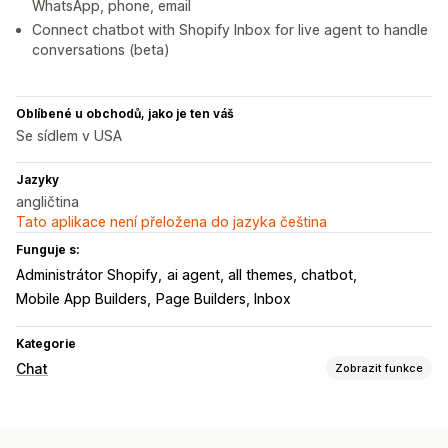
WhatsApp, phone, email
Connect chatbot with Shopify Inbox for live agent to handle
conversations (beta)
Oblíbené u obchodů, jako je ten váš
Se sídlem v USA
Jazyky
angličtina
Tato aplikace není přeložena do jazyka čeština
Funguje s:
Administrátor Shopify
ai agent, all themes, chatbot
Mobile App Builders
Page Builders, Inbox
Kategorie
Chat
Zobrazit funkce
Posílání zpráv v reálném čase
AI chatovací boty
Živý chat
Nahrání souboru
Více jazyků