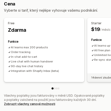
Cena
Překlad v reálném čase
Analytika agentů
Vyberte si tarif, který nejlépe vyhovuje vašemu podnikání.
Užitečné informace o zákaznících
Automatizované odpovědi
Free
Starter
Nejčastější dotazy
Pozdravy
Doporučené produkty
$19
Zdarma
/ měsíc
Rychlé odpovědi
Žádosti o recenze
Cross-selling
Upselling
Funkce
Funkce
AI learns up
AI learns max 200 products
Přizpůsobení
All free plan
Order tracking
Barva a písmo
Emoji a nálepky
Okno chatu
Uvítací zprávy
Unlimited liv
In-chat add-to-cart
Re-sync stor
Tlačítka chatu
Live chat with human handover
Označování štítky
Přiřazení chatu
90-day live chat history
Avatar agenta
Integration with Shopify Inbox (beta)
14denní zkuše
Všechny poplatky jsou fakturovány v měně USD. Opakované poplatky
a poplatky založené na použití jsou fakturovány každých 30 dní.
Zobrazit všechny cenové možnosti