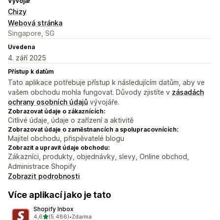
Vývojář
Chizy
Webová stránka
Singapore, SG
Uvedena
4. září 2025
Přístup k datům
Tato aplikace potřebuje přístup k následujícím datům, aby ve
vašem obchodu mohla fungovat. Důvody zjistíte v
zásadách
ochrany osobních údajů
vývojáře.
Zobrazovat údaje o zákaznících:
Citlivé údaje, údaje o zařízení a aktivitě
Zobrazovat údaje o zaměstnancích a spolupracovnících:
Majitel obchodu, přispěvatelé blogu
Zobrazit a upravit údaje obchodu:
Zákazníci, produkty, objednávky, slevy, Online obchod,
Administrace Shopify
Zobrazit podrobnosti
Více aplikací jako je tato
Shopify Inbox
z 5 hvězd
4,6
(5 486)
•
Zdarma
Celkový počet recenzí: 5486