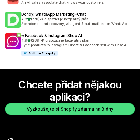
An AI sales associate that knows your customers
Dondy: WhatsApp Marketing+Chat
z 5 hvězd
4,8
(770)
•
K dispozici je bezplatný plán
Celkový počet recenzí: 770
Abandoned cart recovery, AI agent & automations on WhatsApp
∞ Facebook & Instagram Shop AI
z 5 hvězd
4,9
(269)
•
K dispozici je bezplatný plán
Celkový počet recenzí: 269
Sync products to Instagram Direct & Facebook sell with Chat AI
Built for Shopify
Chcete přidat nějakou
aplikaci?
Vyzkoušejte si Shopify zdarma na 3 dny