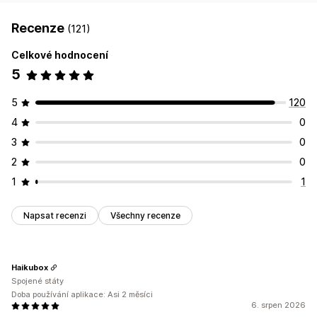
Recenze
(121)
Celkové hodnocení
5
5
120
4
0
3
0
2
0
1
1
Napsat recenzi
Všechny recenze
Haikubox
Spojené státy
Doba používání aplikace: Asi 2 měsíci
6. srpen 2026