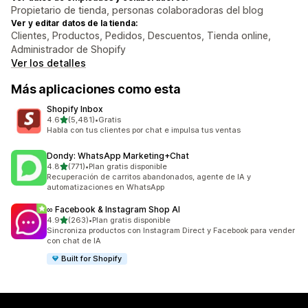
Propietario de tienda, personas colaboradoras del blog
Ver y editar datos de la tienda:
Clientes, Productos, Pedidos, Descuentos, Tienda online,
Administrador de Shopify
Ver los detalles
Más aplicaciones como esta
Shopify Inbox
de 5 estrellas
4.6
(5,481)
•
Gratis
5481 reseñas en total
Habla con tus clientes por chat e impulsa tus ventas
Dondy: WhatsApp Marketing+Chat
de 5 estrellas
4.8
(771)
•
Plan gratis disponible
771 reseñas en total
Recuperación de carritos abandonados, agente de IA y
automatizaciones en WhatsApp
∞ Facebook & Instagram Shop AI
de 5 estrellas
4.9
(263)
•
Plan gratis disponible
263 reseñas en total
Sincroniza productos con Instagram Direct y Facebook para vender
con chat de IA
Built for Shopify