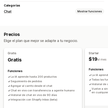
Categorías
Chat
Mostrar funciones
Mensajería en tiempo real
Chatbots de IA
Chat en vivo
Subida de archivos
Precios
Múltiples idiomas
Traducción en tiempo real
Elige el plan que mejor se adapte a tu negocio.
Informes y estadísticas del agente
Información útil de los clientes
Gratis
Starter
Respuestas automatizadas
$19
Gratis
al mes
Preguntas frecuentes
Saludos
Recomendaciones de productos
Respuestas rápidas
Funciones
Funciones
Revisar solicitudes
Venta cruzada
Venta adicional
La IA apren
La IA aprende hasta 200 productos
Todas las fu
Seguimiento de pedidos
Personalización
Historial de 
Agregar al carrito desde el chat
Vuelve a sin
Color y fuente
Chat en vivo con transferencia a agente humano
Emojis y stickers
Ventana del chat
en cualquie
Historial de chat en vivo de 90 días
Mensajes de bienvenida
Botones del chat
Etiquetas
Integración con Shopify Inbox (beta)
Asignación del chat
Avatar del agente