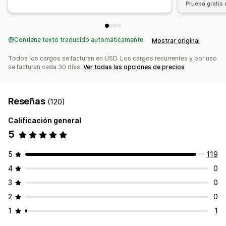
Prueba gratis 
Contiene texto traducido automáticamente
Mostrar original
Todos los cargos se facturan en USD. Los cargos recurrentes y por uso
se facturan cada 30 días.
Ver todas las opciones de precios
Reseñas
(120)
Calificación general
5
5
119
4
0
3
0
2
0
1
1