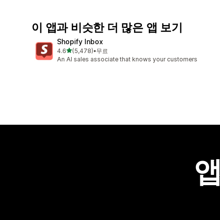
이 앱과 비슷한 더 많은 앱 보기
Shopify Inbox
별 5개 중
4.6
(5,478)
•
무료
총 리뷰 5478개
An AI sales associate that knows your customers
앱