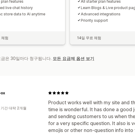
e plan features
All starter plan features
ed live chat history
Learn Blogs & Live product pa
c store data to AI anytime
Advanced integrations
Priority support
료 체험
14일 무료 체험
 요금은 30일마다 청구됩니다.
모든 요금제 옵션 보기
box
Product works well with my site and the
 기간 대략 2개월
time is wonderful. It has done a good
and sending customers to us when the
for a very specific question. It also is 
emojis or other non-question info int