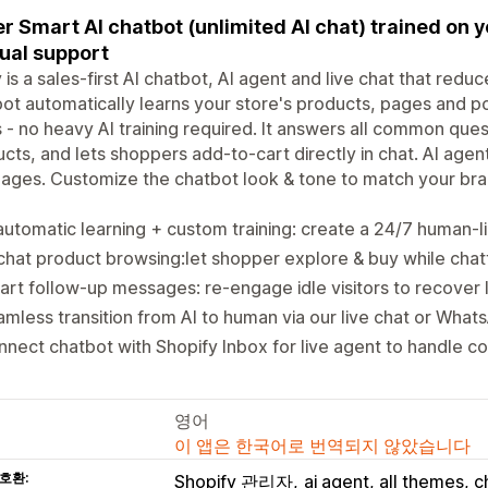
r Smart AI chatbot (unlimited AI chat) trained on 
al support
 is a sales-first AI chatbot, AI agent and live chat that re
ot automatically learns your store's products, pages and po
s - no heavy AI training required. It answers all common qu
cts, and lets shoppers add-to-cart directly in chat. AI age
ages. Customize the chatbot look & tone to match your bran
automatic learning + custom training: create a 24/7 human-l
chat product browsing:let shopper explore & buy while chatt
rt follow-up messages: re-engage idle visitors to recover l
mless transition from AI to human via our live chat or What
nect chatbot with Shopify Inbox for live agent to handle c
영어
이 앱은 한국어로 번역되지 않았습니다
호환:
Shopify 관리자
ai agent, all themes, 