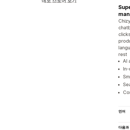
데모 스토어 보기
Supe
manu
Chizy
chatb
click
produ
langu
rest
AI 
In-
Sma
Sea
Con
언어
다음과 