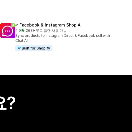
∞ Facebook & Instagram Shop AI
별 5개 중
4.9
(263)
•
무료 플랜 사용 가능
총 리뷰 263개
Sync products to Instagram Direct & Facebook sell with
Chat AI
Built for Shopify
요?