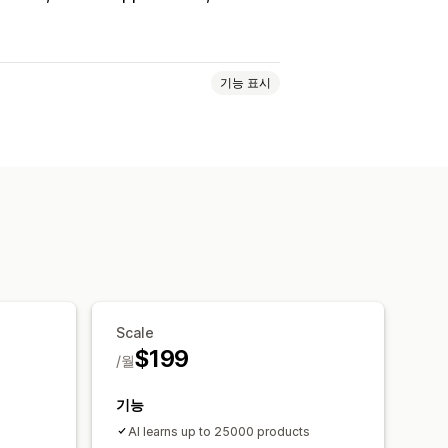
기능 표시
 언어
실시간 번역
에이전트 분석
 요청
교차 판매
상향 판매
창
환영 메시지
채팅 버튼
태그 지정
Scale
$199
/월
기능
AI learns up to 25000 products