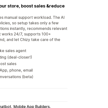
your store, boost sales &reduce
duces manual support workload. The AI
licies, so setup takes only a few
estions instantly, recommends relevant
nt works 24/7, supports 100+
d, and let Chizy take care of the
ike sales agent
ing (deal-closer!)
ost sales
sApp, phone, email
onversations (beta)
chatbot
Mobile App Builders