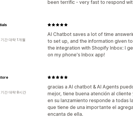
been terrific - very fast to respond wit
ials
AI Chatbot saves a lot of time answer
 기간 대략 1개월
to set up, and the information given to
the integration with Shopify Inbox: I 
on my phone's Inbox app!
store
gracias a AI chatbot & AI Agents puedo
 기간 대략 8시간
mejor, tiene buena atención al cliente 
en su lanzamiento responde a todas las
que tiene de una importante el agrega
encanta de ella.