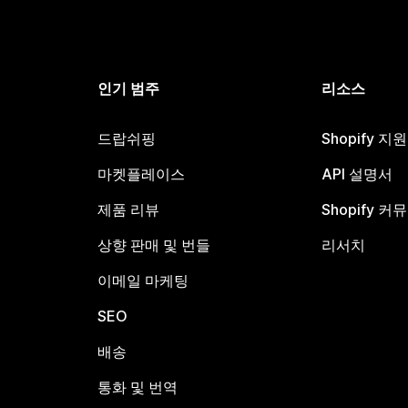
인기 범주
리소스
드랍쉬핑
Shopify 지
마켓플레이스
API 설명서
제품 리뷰
Shopify 커
상향 판매 및 번들
리서치
이메일 마케팅
SEO
배송
통화 및 번역