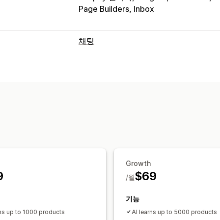
Page Builders, Inbox
채팅
실시간 메시지 전달
AI 챗봇
실시간 채팅
파일 업로드
여러
고객 분석 정보
자동 응답
FAQ
인사말
추천 제품
빠른 응답
리뷰
맞춤 설정
색상 및 글꼴
이모티콘 및 스티커
채팅 
Growth
채팅 할당
에이전트 아바타
9
$69
/월
기능
rns up to 1000 products
AI learns up to 5000 products