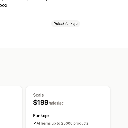
nbox
Pokaż funkcje
ie pliku
Wielojęzyczne
Analiza agentów
nia
Rekomendacje produktów
je
Sprzedaż krzyżowa
Scale
$199
/miesiąc
Okno czatu
Wiadomości powitalne
Funkcje
nie czatu
Awatar agenta
AI learns up to 25000 products