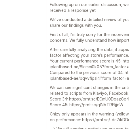
Following up on our earlier discussion, we
received a response yet.
We’ve conducted a detailed review of you
share our findings with you.
First of all, I’m truly sorry for the inco
concerns. We fully understand how import
After carefully analyzing the data, it appe
factor affecting your store’s performance.
Your current performance score is 45: ht
iplantbased-ae/8lcmci0k05?form_factor=
Compared to the previous score of 34: ht
iplantbased-ae/bqvvfipsl4?form_factor=
We can see significant changes in the crit
related to scripts from Klaviyo, Facebook
Score 34: https://prnt.sc/ECmU0DqazCp4
Score 45: https://prnt.sc/qINVTREljjdW
Chizy only appears in the warning (yello
on performance: https://prnt.sc/-de7ikD
--> We will continue optimizing our app t