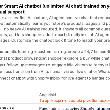
r Smart AI chatbot (unlimited AI chat) trained on 
al support
 is a sales-first AI chatbot, AI agent and live chat that re
ot automatically learns your store's products, pages and po
s - no heavy AI training required. It answers all common qu
cts, and lets shoppers add-to-cart directly in chat. AI age
ages. Customize the chatbot look & tone to match your bran
automatic learning + custom training: create a 24/7 human-l
chat product browsing:let shopper explore & buy while chatt
rt follow-up messages: re-engage idle visitors to recover l
mless transition from AI to human via our live chat or What
nect chatbot with Shopify Inbox for live agent to handle c
Angielski
Ta aplikacja nie została przetłumaczon
pracuje z
Panel administracyjny Shopify
ai agen