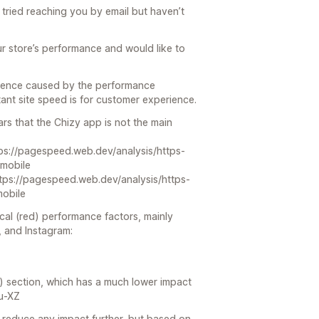
 tried reaching you by email but haven’t
r store’s performance and would like to
nvenience caused by the performance
ant site speed is for customer experience.
ars that the Chizy app is not the main
tps://pagespeed.web.dev/analysis/https-
mobile
tps://pagespeed.web.dev/analysis/https-
mobile
ical (red) performance factors, mainly
, and Instagram:
w) section, which has a much lower impact
Du-XZ
o reduce any impact further, but based on