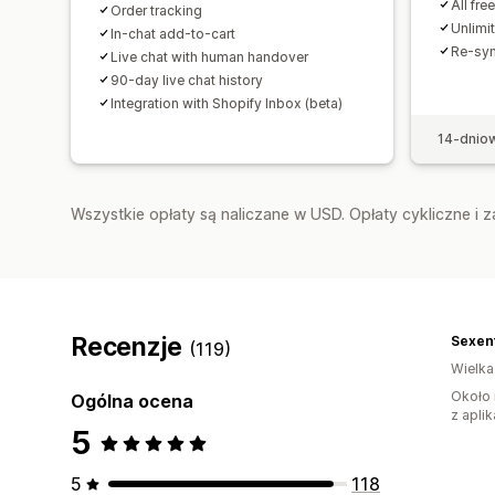
All fre
Order tracking
Unlimit
In-chat add-to-cart
Re-syn
Live chat with human handover
90-day live chat history
Integration with Shopify Inbox (beta)
14-dnio
Wszystkie opłaty są naliczane w USD. Opłaty cykliczne i 
Recenzje
Sexent
(119)
Wielka
Około 
Ogólna ocena
z aplik
5
5
118