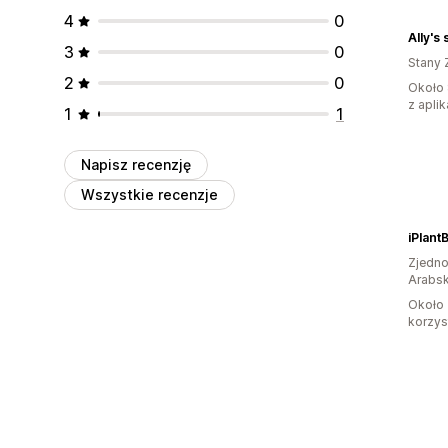
4
0
Ally's 
3
0
Stany 
2
0
Około 
z aplik
1
1
Napisz recenzję
Wszystkie recenzje
iPlant
Zjedno
Arabsk
Około 
korzyst