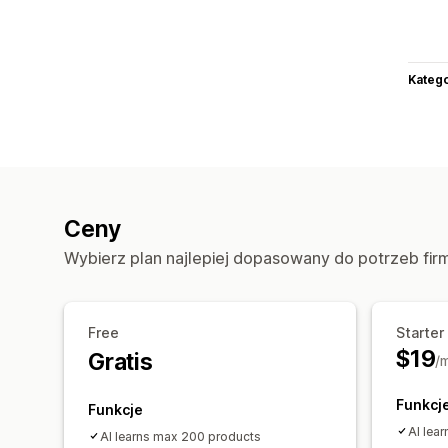
Katego
Ceny
Wybierz plan najlepiej dopasowany do potrzeb fir
Free
Starter
$19
Gratis
/
Funkcj
Funkcje
AI lea
AI learns max 200 products