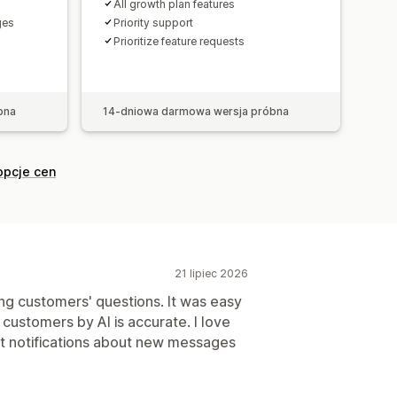
All growth plan features
ges
Priority support
Prioritize feature requests
bna
14-dniowa darmowa wersja próbna
opcje cen
21 lipiec 2026
ing customers' questions. It was easy
 customers by AI is accurate. I love
get notifications about new messages