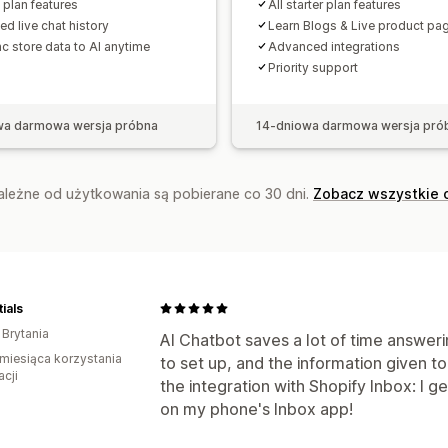
e plan features
All starter plan features
ed live chat history
Learn Blogs & Live product pa
c store data to AI anytime
Advanced integrations
Priority support
wa darmowa wersja próbna
14-dniowa darmowa wersja pró
zależne od użytkowania są pobierane co 30 dni.
Zobacz wszystkie 
ials
 Brytania
AI Chatbot saves a lot of time answer
miesiąca korzystania
to set up, and the information given to
acji
the integration with Shopify Inbox: I 
on my phone's Inbox app!