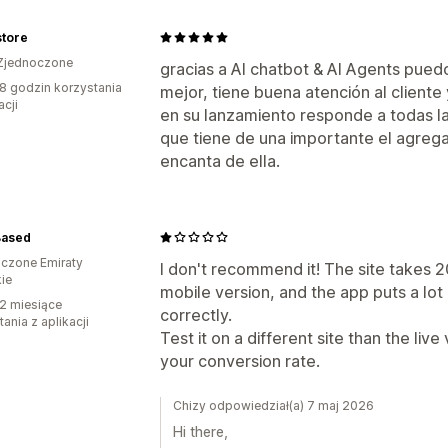
store
Zjednoczone
gracias a AI chatbot & AI Agents puedo
8 godzin korzystania
mejor, tiene buena atención al cliente 
acji
en su lanzamiento responde a todas las
que tiene de una importante el agrega
encanta de ella.
Based
czone Emiraty
I don't recommend it! The site takes 
ie
mobile version, and the app puts a lot 
2 miesiące
correctly.
ania z aplikacji
Test it on a different site than the liv
your conversion rate.
Chizy odpowiedział(a) 7 maj 2026
Hi there,