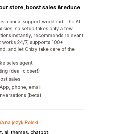
your store, boost sales &reduce
duces manual support workload. The AI
licies, so setup takes only a few
estions instantly, recommends relevant
nt works 24/7, supports 100+
d, and let Chizy take care of the
ike sales agent
ing (deal-closer!)
ost sales
sApp, phone, email
onversations (beta)
a na język Polski
t, all themes, chatbot