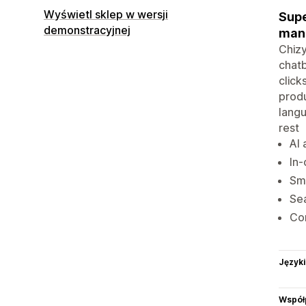
Wyświetl sklep w wersji
Supe
demonstracyjnej
manu
Chizy
chatb
click
produ
langu
rest
AI 
In-
Sma
Sea
Con
Języki
Współ