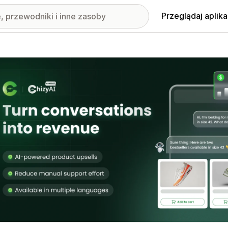
Przeglądaj aplika
nione obrazy w galerii