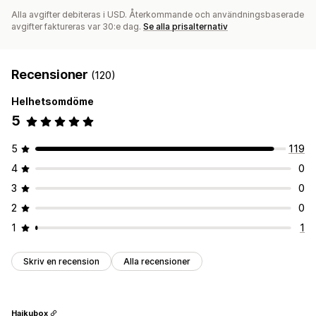
Alla avgifter debiteras i USD. Återkommande och användningsbaserade
avgifter faktureras var 30:e dag.
Se alla prisalternativ
Recensioner
(120)
Helhetsomdöme
5
5
119
4
0
3
0
2
0
1
1
Skriv en recension
Alla recensioner
Haikubox