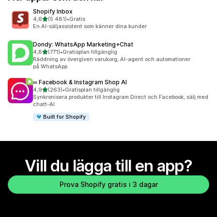
Shopify Inbox
av 5 stjärnor
4,6
(5 481)
•
Gratis
5481 recensioner totalt
En AI-säljassistent som känner dina kunder
Dondy: WhatsApp Marketing+Chat
av 5 stjärnor
4,8
(771)
•
Gratisplan tillgänglig
771 recensioner totalt
Räddning av övergiven varukorg, AI-agent och automationer
på WhatsApp
∞ Facebook & Instagram Shop AI
av 5 stjärnor
4,9
(263)
•
Gratisplan tillgänglig
263 recensioner totalt
Synkronisera produkter till Instagram Direct och Facebook, sälj med
chatt-AI
Built for Shopify
Vill du lägga till en app?
Prova Shopify gratis i 3 dagar