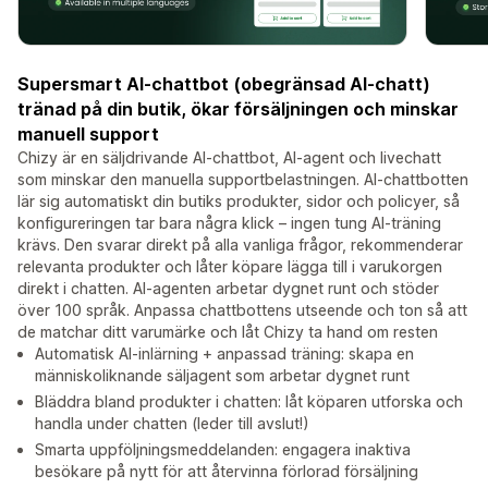
Supersmart AI-chattbot (obegränsad AI-chatt)
tränad på din butik, ökar försäljningen och minskar
manuell support
Chizy är en säljdrivande AI-chattbot, AI-agent och livechatt
som minskar den manuella supportbelastningen. AI-chattbotten
lär sig automatiskt din butiks produkter, sidor och policyer, så
konfigureringen tar bara några klick – ingen tung AI-träning
krävs. Den svarar direkt på alla vanliga frågor, rekommenderar
relevanta produkter och låter köpare lägga till i varukorgen
direkt i chatten. AI-agenten arbetar dygnet runt och stöder
över 100 språk. Anpassa chattbottens utseende och ton så att
de matchar ditt varumärke och låt Chizy ta hand om resten
Automatisk AI-inlärning + anpassad träning: skapa en
människoliknande säljagent som arbetar dygnet runt
Bläddra bland produkter i chatten: låt köparen utforska och
handla under chatten (leder till avslut!)
Smarta uppföljningsmeddelanden: engagera inaktiva
besökare på nytt för att återvinna förlorad försäljning