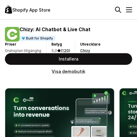
Shopify App Store
Chizy: AI Chatbot & Live Chat
Built for Shopify
Priser
Betyg
Utvecklare
Gratisplan tillgänglig
5,0
(120)
Chizy
Installera
Visa demobutik