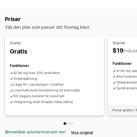
Meddelanden i realtid
AI-chattbot
Livechatt
Filuppladdning
Flera språk
Priser
Översättning i realtid
Agentanalys
Kundinsikter
Välj den plan som passar ditt företag bäst.
Automatiserade svar
Vanliga frågor (FAQ)
Hälsningar
Gratis
Starter
Produktrekommendationer
Snabba svar
$19
Gratis
/månad
Granska förfrågningar
Korsförsäljning
Merförsäljning
Funktioner
Funktioner
Anpassning
AI lär sig up
AI lär sig max 200 produkter
Färg och teckensnitt
Emojis och klistermärken
Alla funktio
Orderspårning
Chattfönster
Välkomstmeddelanden
Chattknappar
Obegränsad h
Lägg till i varukorgen i chatten
Synkronisera
Taggning
Livechatt med överlämning till människa
Chattuppdrag
Agent avatar
90 dagars historik för livechatt
Integrering med Shopify Inbox (beta)
Prova gratis i
Innehåller automatöversatt text
Visa original