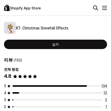
Shopify App Store
RT: Christmas Snowfall Effects
설치
리뷰
(152)
전체 평점
4.8
5
134
4
12
3
2
2
1