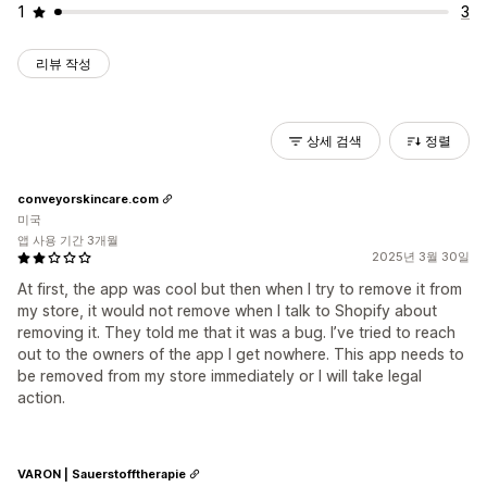
1
3
리뷰 작성
상세 검색
정렬
conveyorskincare.com
미국
앱 사용 기간 3개월
2025년 3월 30일
At first, the app was cool but then when I try to remove it from
my store, it would not remove when I talk to Shopify about
removing it. They told me that it was a bug. I’ve tried to reach
out to the owners of the app I get nowhere. This app needs to
be removed from my store immediately or I will take legal
action.
VARON | Sauerstofftherapie