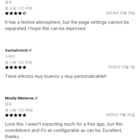
중국
앱 사용 기간 41분
2024년 12월 13일
It has a festive atmosphere, but the page settings cannot be
separated. I hope this can be improved.
GachaGotchi
스페인
앱 사용 기간 12분
2025년 12월 7일
Tiene efectos muy buenos y muy personalizable!!
Mostly Westerns
영국
앱 사용 기간 36분
2025년 11월 30일
Love this. I wasn't expecting much for a free app, but this
overdelivers and it's as configurable as can be. Excellent,
thanks.