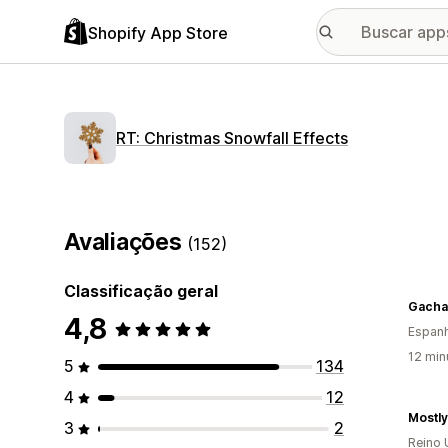
Shopify App Store
RT: Christmas Snowfall Effects
Avaliações
(152)
Classificação geral
Gacha
4,8
Espan
12 min
5
134
4
12
Mostl
3
2
Reino 