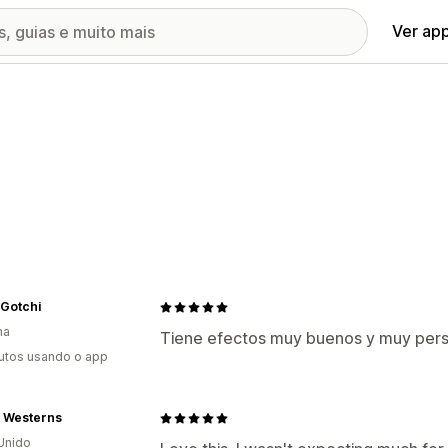
Ver ap
Gotchi
ha
Tiene efectos muy buenos y muy perso
utos usando o app
y Westerns
Unido