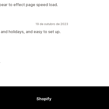
pear to effect page speed load.
19 de outubro de 2023
and holidays, and easy to set up.
Shopify