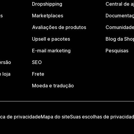
Dropshipping
Central de a
os
Marketplaces
Documentaç
Avaliações de produtos
Comunidade
Upsell e pacotes
Blog da Sho
E-mail marketing
Pesquisas
ersão
SEO
 loja
Frete
Moeda e tradução
ica de privacidade
Mapa do site
Suas escolhas de privacida