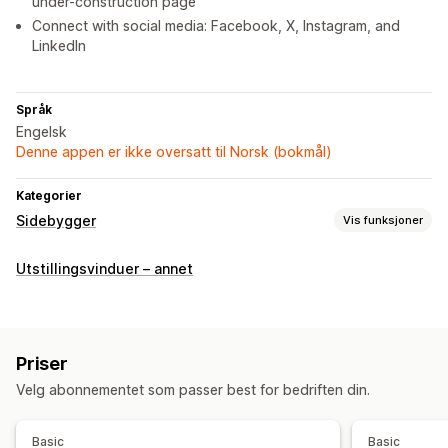
under-construction page
Connect with social media: Facebook, X, Instagram, and
LinkedIn
Språk
Engelsk
Denne appen er ikke oversatt til Norsk (bokmål)
Kategorier
Sidebygger
Vis funksjoner
Sidetyper
Utstillingsvinduer – annet
Kommer snart-sider
Administrere sider
Elementer
Mobilresponsiv
Priser
Velg abonnementet som passer best for bedriften din.
Basic
Basic