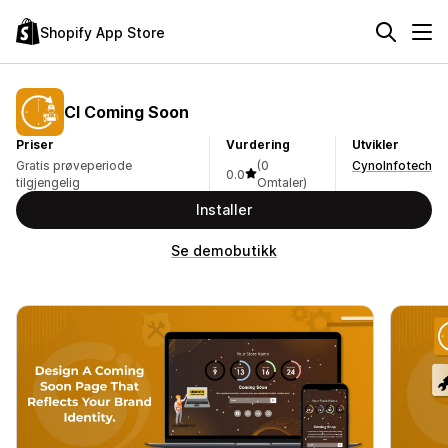
Shopify App Store
CI Coming Soon
Priser
Vurdering
Utvikler
Gratis prøveperiode
(0
CynoInfotech
0.0
tilgjengelig
Omtaler)
Installer
Se demobutikk