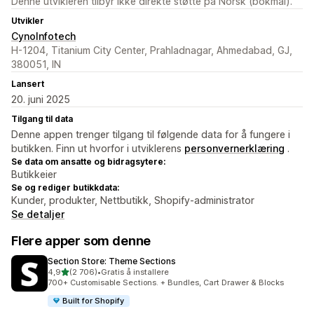
Denne utvikleren tilbyr ikke direkte støtte på Norsk (bokmål).
Utvikler
CynoInfotech
H-1204, Titanium City Center, Prahladnagar, Ahmedabad, GJ,
380051, IN
Lansert
20. juni 2025
Tilgang til data
Denne appen trenger tilgang til følgende data for å fungere i
butikken. Finn ut hvorfor i utviklerens
personvernerklæring
.
Se data om ansatte og bidragsytere:
Butikkeier
Se og rediger butikkdata:
Kunder, produkter, Nettbutikk, Shopify-administrator
Se detaljer
Flere apper som denne
Section Store: Theme Sections
av 5 stjerner
4,9
(2 706)
•
Gratis å installere
Totalt 2706 omtaler
700+ Customisable Sections. + Bundles, Cart Drawer & Blocks
Built for Shopify