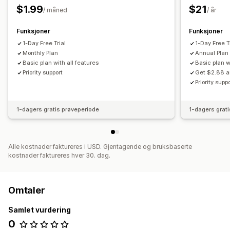
$1.99
$21
/ måned
/ år
Funksjoner
Funksjoner
1-Day Free Trial
1-Day Free T
Monthly Plan
Annual Plan
Basic plan with all features
Basic plan w
Priority support
Get $2.88 a
Priority supp
1-dagers gratis prøveperiode
1-dagers grat
Alle kostnader faktureres i USD. Gjentagende og bruksbaserte
kostnader faktureres hver 30. dag.
Omtaler
Samlet vurdering
0