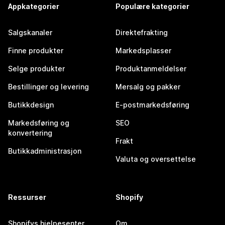
Appkategorier
Populære kategorier
Salgskanaler
Direktefrakting
Finne produkter
Markedsplasser
Selge produkter
Produktanmeldelser
Bestillinger og levering
Mersalg og pakker
Butikkdesign
E-postmarkedsføring
Markedsføring og
SEO
konvertering
Frakt
Butikkadministrasjon
Valuta og oversettelse
Ressurser
Shopify
Shopifys hjelpesenter
Om