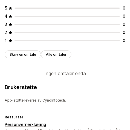
5
0
4
0
3
0
2
0
1
0
Skriv en omtale
Alle omtaler
Ingen omtaler enda
Brukerstøtte
App-støtte leveres av CynoInfotech.
Ressurser
Personvernerklæring