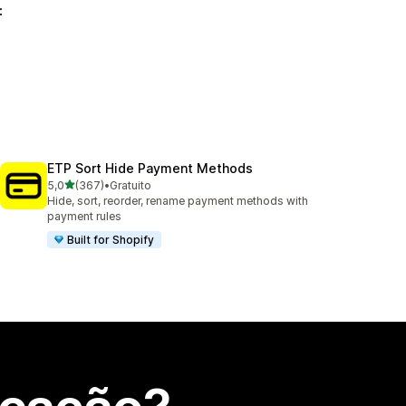
:
ETP Sort Hide Payment Methods
de 5 estrelas
5,0
(367)
•
Gratuito
367 total de avaliações
Hide, sort, reorder, rename payment methods with
payment rules
Built for Shopify