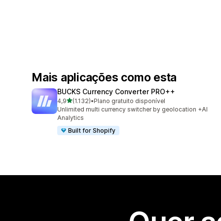
Mais aplicações como esta
BUCKS Currency Converter PRO++
de 5 estrelas
4,9
(1.132)
•
Plano gratuito disponível
1132 total de avaliações
Unlimited multi currency switcher by geolocation +AI
Analytics
Built for Shopify