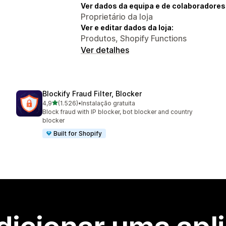
Ver dados da equipa e de colaboradores
Proprietário da loja
Ver e editar dados da loja:
Produtos, Shopify Functions
Ver detalhes
Blockify Fraud Filter, Blocker
de 5 estrelas
4,9
(1.526)
•
Instalação gratuita
1526 total de avaliações
Block fraud with IP blocker, bot blocker and country
blocker
Built for Shopify