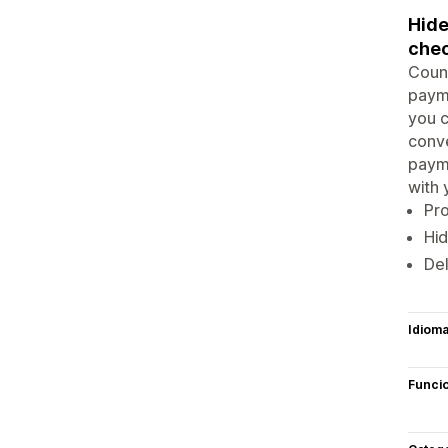
Hide
chec
Count
payme
you c
conv
payme
with
Pr
Hi
Del
Idiom
Funci