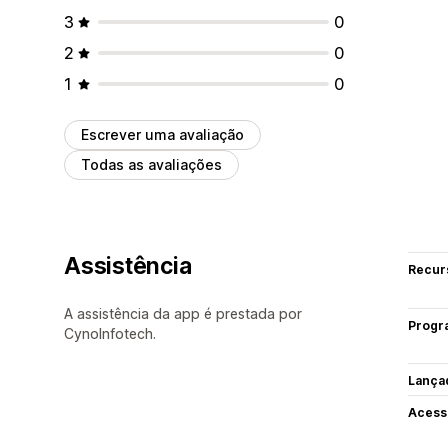
3
0
2
0
1
0
Escrever uma avaliação
Todas as avaliações
Assistência
Recur
A assistência da app é prestada por
Progr
CynoInfotech.
Lança
Acess