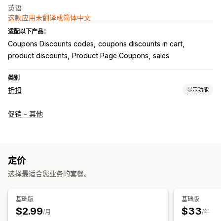
英语
这款应用未翻译成简体中文
适配以下产品：
Coupons Discounts codes
coupons discounts in cart
product discounts
Product Page Coupons
sales
类别
折扣
显示功能
折扣类型
促销 - 其他
折扣码
优惠券
固定折扣
百分比折扣
购物车折扣
结账折扣
限时优惠
弹出窗口
自定义折扣
运费折扣
定价
折扣叠加
定向
选择最适合您业务的套餐。
基础版
基础版
$2.99
$33
/月
/年