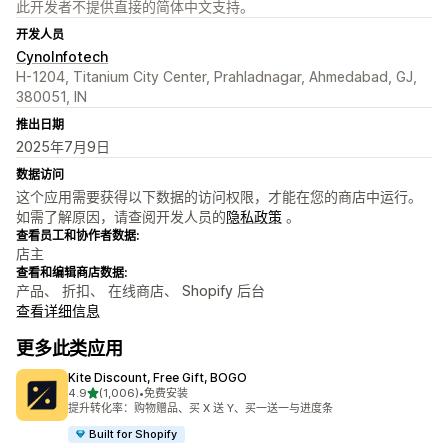
此开发者不提供直接的简体中文支持。
开发人员
CynoInfotech
H-1204, Titanium City Center, Prahladnagar, Ahmedabad, GJ,
380051, IN
推出日期
2025年7月9日
数据访问
这个应用需要获得以下数据的访问权限，才能在您的商店中运行。
如需了解原因，请查阅开发人员的
隐私政策
。
查看员工和协作者数据:
店主
查看和编辑商店数据:
产品、 折扣、 在线商店、 Shopify 后台
查看详细信息
更多此类应用
Kite Discount, Free Gift, BOGO
星（满分 5 星）
4.9
(1,006)
•
免费安装
总共 1006 条评论
提升转化率：购物赠品、买 X 送 Y、买一送一与进度条
Built for Shopify