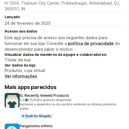
H-1204, Titanium City Center, Prahladnagar, Ahmedabad, GJ,
380051, IN
Lançado
24 de fevereiro de 2025
Acesso aos dados
Este app precisa de acesso aos seguintes dados para
funcionar em sua loja. Consulte a
política de privacidade
do
desenvolvedor para saber o motivo.
Visualizar dados de membros da equipe e colaboradores:
Titular da loja
Ver dados da loja:
Produtos, Loja virtual
Ver informações
Mais apps parecidos
EL Recently Viewed Products
de 5 estrelas
5,0
(7)
•
Plano gratuito disponível
7 avaliações ao todo
Aprimore a experiência do usuário exibindo os últimos produtos
vistos
Built for Shopify
Pergaminho infinito