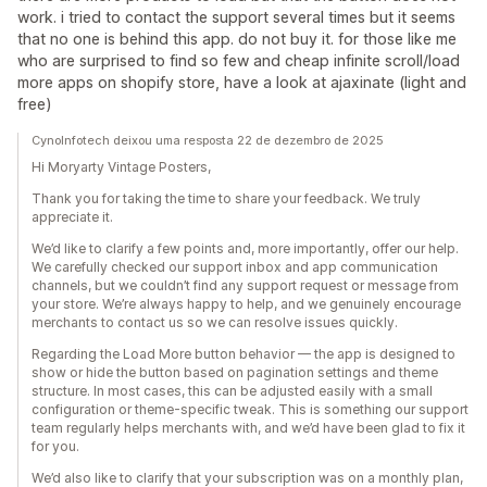
work. i tried to contact the support several times but it seems
that no one is behind this app. do not buy it. for those like me
who are surprised to find so few and cheap infinite scroll/load
more apps on shopify store, have a look at ajaxinate (light and
free)
CynoInfotech deixou uma resposta 22 de dezembro de 2025
Hi Moryarty Vintage Posters,
Thank you for taking the time to share your feedback. We truly
appreciate it.
We’d like to clarify a few points and, more importantly, offer our help.
We carefully checked our support inbox and app communication
channels, but we couldn’t find any support request or message from
your store. We’re always happy to help, and we genuinely encourage
merchants to contact us so we can resolve issues quickly.
Regarding the Load More button behavior — the app is designed to
show or hide the button based on pagination settings and theme
structure. In most cases, this can be adjusted easily with a small
configuration or theme-specific tweak. This is something our support
team regularly helps merchants with, and we’d have been glad to fix it
for you.
We’d also like to clarify that your subscription was on a monthly plan,