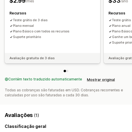
$2.99
$33
/mês
/ano
Recursos
Recursos
Teste grátis de 3 dias
Teste grátis
Plano mensal
Plano anual
Plano Básico com todos os recursos
Plano Básico
Suporte prioritário
Ganhe um be
Suporte prior
Avaliação gratuita de 3 dias
Avaliação grat
Contém texto traduzido automaticamente
Mostrar original
Todas as cobranças são faturadas em USD. Cobranças recorrentes e
calculadas por uso são faturadas a cada 30 dias.
Avaliações
(1)
Classificação geral