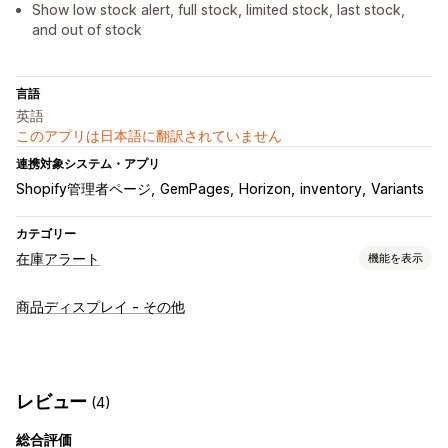
Show low stock alert, full stock, limited stock, last stock,
and out of stock
言語
英語
このアプリは日本語に翻訳されていません
連携対象システム・アプリ
Shopify管理者ページ
GemPages
Horizon
inventory
Variants
カテゴリー
在庫アラート
機能を表示
通知
商品ディスプレイ - その他
在庫僅少
在庫切れ
カスタマイズ
アラート設定
在庫カウンター
レビュー
(4)
総合評価