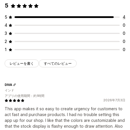
5
5
4
4
0
3
0
2
0
1
0
レビューを書く
すべてのレビュー
DIVA
インド
アプリの使用期間：約1時間
2026年7月3日
This app makes it so easy to create urgency for customers to
act fast and purchase products. I had no trouble setting this
app up for our shop. I like that the colors are customizable and
that the stock display is flashy enough to draw attention. Also