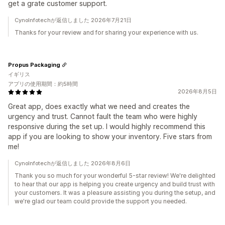
get a grate customer support.
CynoInfotechが返信しました 2026年7月21日
Thanks for your review and for sharing your experience with us.
Propus Packaging
イギリス
アプリの使用期間：約5時間
2026年8月5日
Great app, does exactly what we need and creates the
urgency and trust. Cannot fault the team who were highly
responsive during the set up. I would highly recommend this
app if you are looking to show your inventory. Five stars from
me!
CynoInfotechが返信しました 2026年8月6日
Thank you so much for your wonderful 5-star review! We're delighted
to hear that our app is helping you create urgency and build trust with
your customers. It was a pleasure assisting you during the setup, and
we're glad our team could provide the support you needed.