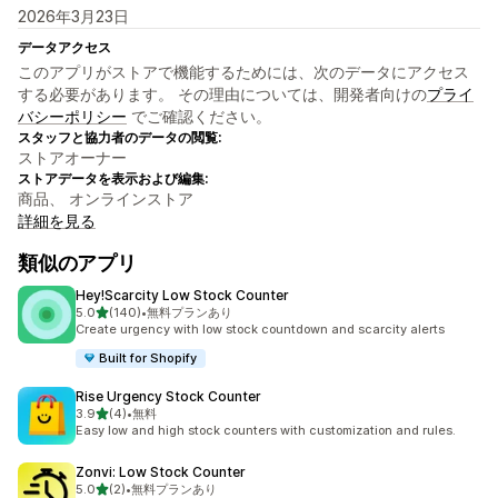
2026年3月23日
データアクセス
このアプリがストアで機能するためには、次のデータにアクセス
する必要があります。 その理由については、開発者向けの
プライ
バシーポリシー
でご確認ください。
スタッフと協力者のデータの閲覧:
ストアオーナー
ストアデータを表示および編集:
商品、 オンラインストア
詳細を見る
類似のアプリ
Hey!Scarcity Low Stock Counter
5つ星中
5.0
(140)
•
無料プランあり
合計レビュー数：140件
Create urgency with low stock countdown and scarcity alerts
Built for Shopify
Rise Urgency Stock Counter
5つ星中
3.9
(4)
•
無料
合計レビュー数：4件
Easy low and high stock counters with customization and rules.
Zonvi: Low Stock Counter
5つ星中
5.0
(2)
•
無料プランあり
合計レビュー数：2件