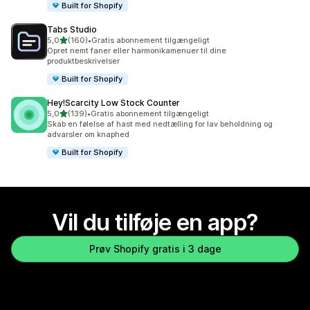
Built for Shopify
Tabs Studio
ud af 5 stjerner
5,0
(160)
•
Gratis abonnement tilgængeligt
160 anmeldelser i alt
Opret nemt faner eller harmonikamenuer til dine
produktbeskrivelser
Built for Shopify
Hey!Scarcity Low Stock Counter
ud af 5 stjerner
5,0
(139)
•
Gratis abonnement tilgængeligt
139 anmeldelser i alt
Skab en følelse af hast med nedtælling for lav beholdning og
advarsler om knaphed
Built for Shopify
Vil du tilføje en app?
Prøv Shopify gratis i 3 dage