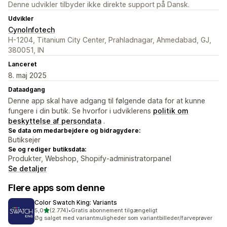
Denne udvikler tilbyder ikke direkte support på Dansk.
Udvikler
CynoInfotech
H-1204, Titanium City Center, Prahladnagar, Ahmedabad, GJ,
380051, IN
Lanceret
8. maj 2025
Dataadgang
Denne app skal have adgang til følgende data for at kunne
fungere i din butik. Se hvorfor i udviklerens
politik om
beskyttelse af persondata
.
Se data om medarbejdere og bidragydere:
Butiksejer
Se og rediger butiksdata:
Produkter, Webshop, Shopify-administratorpanel
Se detaljer
Flere apps som denne
Color Swatch King: Variants
ud af 5 stjerner
5,0
(2.774)
•
Gratis abonnement tilgængeligt
2774 anmeldelser i alt
Øg salget med variantmuligheder som variantbilleder/farveprøver