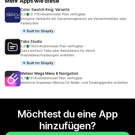
Mehr Apps wie diese
Color Swatch King: Variants
von 5 Sternen
5,0
(2.775)
•
Kostenloser Plan verfügbar
2775 Rezensionen insgesamt
Steigere Verkäufe mit Variantenoptionen als Variantenbilder oder
Farbmuster
Built for Shopify
Tabs Studio
von 5 Sternen
5,0
(160)
•
Kostenloser Plan verfügbar
160 Rezensionen insgesamt
Ganz einfach Tabs oder Akkordeons für deine
Produktbeschreibungen erstellen
Built for Shopify
Meteor Mega Menu & Navigation
von 5 Sternen
4,7
(314)
•
Kostenloser Plan verfügbar
314 Rezensionen insgesamt
Moderne Dropdown-Menüs für Mobil- und Desktopgeräte erstellen
Möchtest du eine App
hinzufügen?