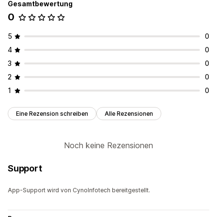
Gesamtbewertung
0
5
0
4
0
3
0
2
0
1
0
Eine Rezension schreiben
Alle Rezensionen
Noch keine Rezensionen
Support
App-Support wird von CynoInfotech bereitgestellt.