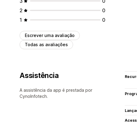
3
0
2
0
1
0
Escrever uma avaliação
Todas as avaliações
Assistência
Recur
A assistência da app é prestada por
Progr
CynoInfotech.
Lança
Acess