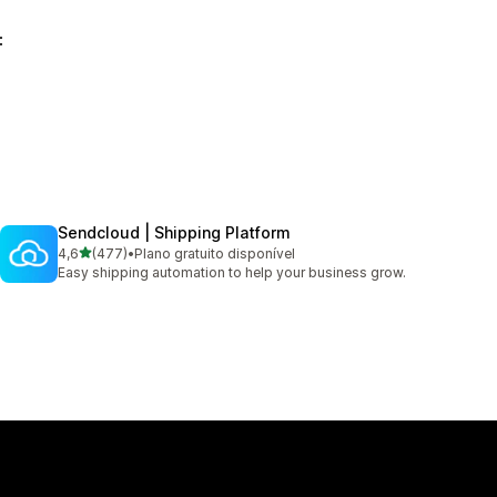
:
Sendcloud | Shipping Platform
de 5 estrelas
4,6
(477)
•
Plano gratuito disponível
477 total de avaliações
Easy shipping automation to help your business grow.