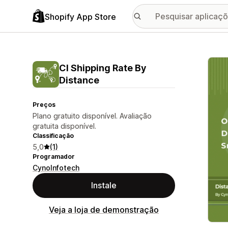
Shopify App Store
Galer
CI Shipping Rate By
Distance
Preços
Plano gratuito disponível. Avaliação
gratuita disponível.
Classificação
5,0
(1)
Programador
CynoInfotech
Instale
Veja a loja de demonstração