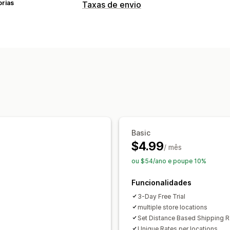
orias
Taxas de envio
Cálculo de taxas
Com base em transportadoras
Com b
Basic
$4.99
/ mês
ou $54/ano e poupe 10%
Funcionalidades
3-Day Free Trial
multiple store locations
Set Distance Based Shipping R
Unique Rates per locations