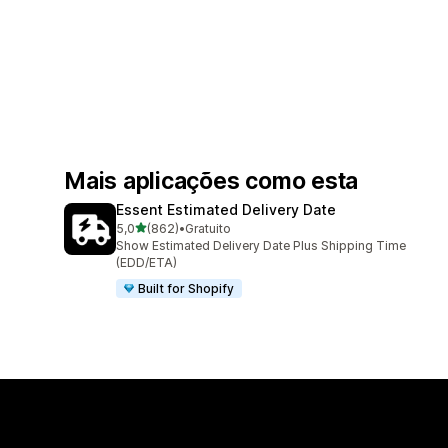
Mais aplicações como esta
Essent Estimated Delivery Date
de 5 estrelas
5,0
(862)
•
Gratuito
862 total de avaliações
Show Estimated Delivery Date Plus Shipping Time
(EDD/ETA)
Built for Shopify