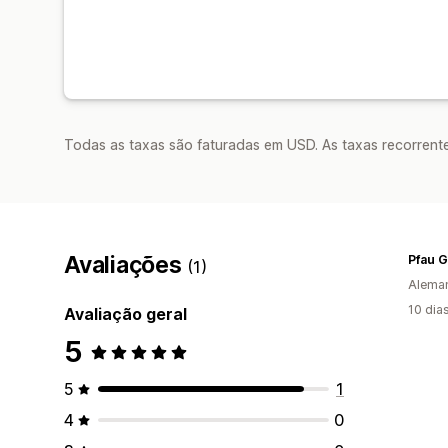
Todas as taxas são faturadas em USD. As taxas recorrente
Avaliações
Pfau 
(1)
Alema
10 dia
Avaliação geral
5
5
1
4
0