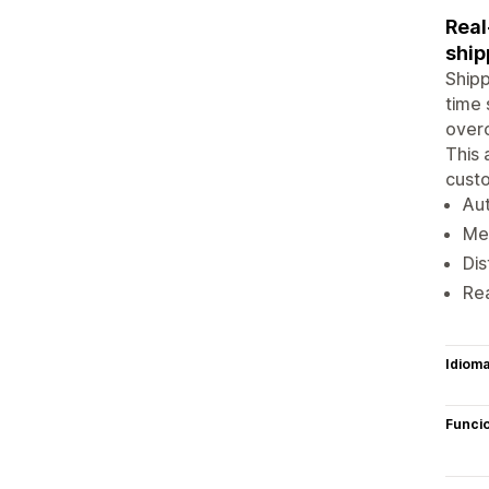
Real
ship
Shipp
time 
overc
This 
custo
Aut
Mer
Dis
Rea
Idiom
Funci