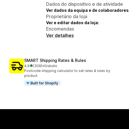
Dados do dispositivo e de atividade
Ver dados da equipa e de colaboradores
Proprietário da loja
Ver e editar dados da loja:
Encomendas
Ver detalhes
SMART Shipping Rates & Rules
de 5 estrelas
4,9
(308)
•
Gratuito
308 total de avaliações
Postcode shipping calculator to set rates & rules by
product
Built for Shopify