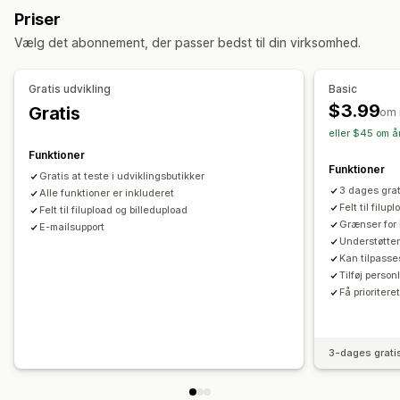
Tilføj tekst
Tilpassede felter
Filkonvertering
Udskrivning
Priser
Vælg det abonnement, der passer bedst til din virksomhed.
Gratis udvikling
Basic
$3.99
Gratis
om
eller $45 om å
Funktioner
Funktioner
Gratis at teste i udviklingsbutikker
3 dages grat
Alle funktioner er inkluderet
Felt til filu
Felt til filupload og billedupload
Grænser for 
E-mailsupport
Understøtter 
Kan tilpasses
Tilføj person
Få prioritere
3-dages grati