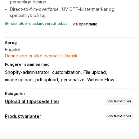
personlige design
Direct-to-film-overførsel, UV DTF-klistermærker og
specialtryk på tøj
Indeholder maskinoversat tekst
Vis oprindelig
Sprog
Engelsk
Denne app er ikke oversat til Dansk
Fungerer sammen med
Shopify-administrator
customization
File upload
image upload
pdf upload
personalize
Website Flow
Kategorier
Upload af tilpassede filer
Vis funktioner
Filtyper
Produktvarianter
Vis funktioner
PNG
JPEG
PSD
PDF
Billeder
Videoer
ZIP
Tilpasning
Filhåndtering
Filupload