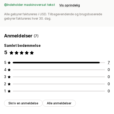
Indeholder maskinoversat tekst
Vis oprindelig
Alle gebyrer faktureres i USD. Tilbagevendende og brugsbaserede
gebyrer faktureres hver 30. dag.
Anmeldelser
(7)
Samlet bedømmelse
5
5
7
4
0
3
0
2
0
1
0
Skriv en anmeldelse
Alle anmeldelser