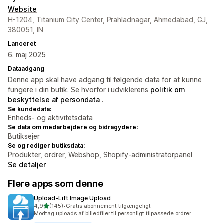
Website
H-1204, Titanium City Center, Prahladnagar, Ahmedabad, GJ,
380051, IN
Lanceret
6. maj 2025
Dataadgang
Denne app skal have adgang til følgende data for at kunne
fungere i din butik. Se hvorfor i udviklerens
politik om
beskyttelse af persondata
.
Se kundedata:
Enheds- og aktivitetsdata
Se data om medarbejdere og bidragydere:
Butiksejer
Se og rediger butiksdata:
Produkter, ordrer, Webshop, Shopify-administratorpanel
Se detaljer
Flere apps som denne
Upload‑Lift Image Upload
ud af 5 stjerner
4,9
(145)
•
Gratis abonnement tilgængeligt
145 anmeldelser i alt
Modtag uploads af billedfiler til personligt tilpassede ordrer.