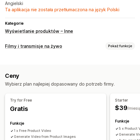
Angielski
Ta aplikacja nie została przetłumaczona na język Polski
Kategorie
Wyświetlanie produktów – Inne
Filmy i transmisje na żywo
Pokaż funkcje
Zarządzanie filmami
Filmy z produktami dostępnymi do zakupu
Ceny
Automatyczne odtwarzanie
Filmy interaktywne
Wybierz plan najlepiej dopasowany do potrzeb firmy.
Dostosowanie
Edycja filmów
Szablony filmów
Import filmów
Try for Free
Starter
$39
Gratis
/miesi
Funkcje
Funkcje
5 x Product 
1 x Free Product Video
Generate Vi
Generate Video from Product Images