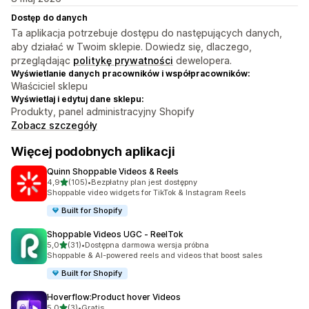
Dostęp do danych
Ta aplikacja potrzebuje dostępu do następujących danych,
aby działać w Twoim sklepie. Dowiedz się, dlaczego,
przeglądając
politykę prywatności
dewelopera.
Wyświetlanie danych pracowników i współpracowników:
Właściciel sklepu
Wyświetlaj i edytuj dane sklepu:
Produkty, panel administracyjny Shopify
Zobacz szczegóły
Więcej podobnych aplikacji
Quinn Shoppable Videos & Reels
na 5 gwiazdek
4,9
(105)
•
Bezpłatny plan jest dostępny
Łączna liczba recenzji: 105
Shoppable video widgets for TikTok & Instagram Reels
Built for Shopify
Shoppable Videos UGC ‑ ReelTok
na 5 gwiazdek
5,0
(31)
•
Dostępna darmowa wersja próbna
Łączna liczba recenzji: 31
Shoppable & AI-powered reels and videos that boost sales
Built for Shopify
Hoverflow:Product hover Videos
na 5 gwiazdek
5,0
(3)
•
Gratis