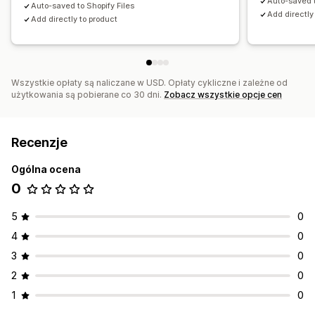
Auto-saved t
Auto-saved to Shopify Files
Add directly
Add directly to product
Wszystkie opłaty są naliczane w USD. Opłaty cykliczne i zależne od
użytkowania są pobierane co 30 dni.
Zobacz wszystkie opcje cen
Recenzje
Ogólna ocena
0
5
0
4
0
3
0
2
0
1
0