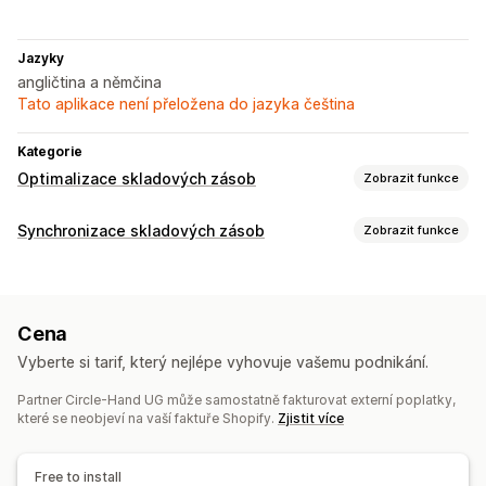
Jazyky
angličtina a němčina
Tato aplikace není přeložena do jazyka čeština
Kategorie
Optimalizace skladových zásob
Zobrazit funkce
Správa skladových zásob
Synchronizace skladových zásob
Zobrazit funkce
Sledování skladových zásob
Typ synchronizace
Synchronizace skladových zásob
Objednávky
Ceny
Podrobnosti o produktu
Varianty
Automatické doplnění skladových zásob
Čárové kódy
Cena
Čárové kódy
Vícekanálová
Více obchodů
Automatická
Data skončení platnosti
Více lokalit
Vyberte si tarif, který nejlépe vyhovuje vašemu podnikání.
Ruční
Hromadná
V reálném čase
Vlastní
Aktualizace v reálném čase
Jednotky SKU
Import a export
Plánování skladových zásob
Partner Circle-Hand UG může samostatně fakturovat externí poplatky,
Oznámení a výkazy
které se neobjeví na vaší faktuře Shopify.
Zjistit více
Optimalizace pomocí AI
Automatizovaná upozornění
Aktualizace objednávek
Automatizace pracovního postupu
Více kanálů
E-mailová upozornění
Upozornění na skladové zásoby
Free to install