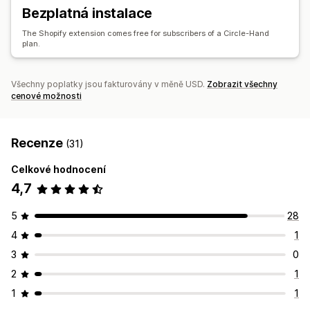
Upozornění na nízké zásoby
Import a export dat
Řízení objednávek
Bezplatná instalace
Metriky výkonnosti
Stav v reálném čase
Vracení zboží
Hromadné zpracování
The Shopify extension comes free for subscribers of a Circle-Hand
Automatické zpracování
plan.
Notifikace a analytika
Všechny poplatky jsou fakturovány v měně USD.
Zobrazit všechny
Notifikace o doplnění skladových zásob
cenové možnosti
Notifikace o nedostupnosti ve skladu
Vlastní výkazy
Užitečné informace
E-mailová oznámení
Analytika
Recenze
(31)
Celkové hodnocení
4,7
5
28
4
1
3
0
2
1
1
1