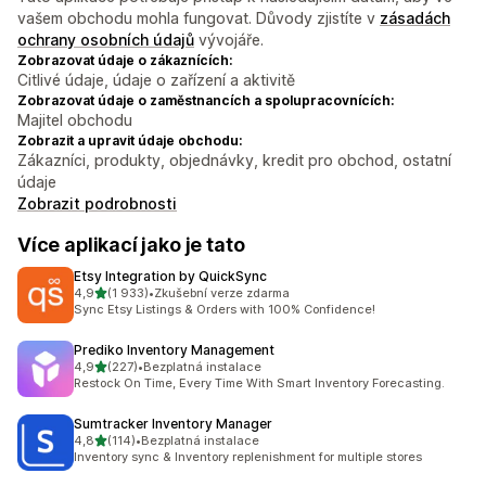
vašem obchodu mohla fungovat. Důvody zjistíte v
zásadách
ochrany osobních údajů
vývojáře.
Zobrazovat údaje o zákaznících:
Citlivé údaje, údaje o zařízení a aktivitě
Zobrazovat údaje o zaměstnancích a spolupracovnících:
Majitel obchodu
Zobrazit a upravit údaje obchodu:
Zákazníci, produkty, objednávky, kredit pro obchod, ostatní
údaje
Zobrazit podrobnosti
Více aplikací jako je tato
Etsy Integration by QuickSync
z 5 hvězd
4,9
(1 933)
•
Zkušební verze zdarma
Celkový počet recenzí: 1933
Sync Etsy Listings & Orders with 100% Confidence!
Prediko Inventory Management
z 5 hvězd
4,9
(227)
•
Bezplatná instalace
Celkový počet recenzí: 227
Restock On Time, Every Time With Smart Inventory Forecasting.
Sumtracker Inventory Manager
z 5 hvězd
4,8
(114)
•
Bezplatná instalace
Celkový počet recenzí: 114
Inventory sync & Inventory replenishment for multiple stores