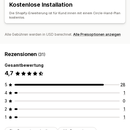
Benachrichtigungen über niedrige Lagerbestände
Kostenlose Installation
Benachrichtigungen und Analysen
Datenimport und -export
Leistungskennzahlen
Benachrichtigungen über Bestand, der zurückgeführt
Die Shopify-Erweiterung ist für Kund:innen mit einem Circle-Hand-Plan
Echtzeitstatus
kostenlos.
werden muss
Benachrichtigungen über nicht vorrätige Lagerbestände
Benutzerdefinierte Berichte
Einblicke
Alle Gebühren werden in USD berechnet.
Alle Preisoptionen anzeigen
E-Mail-Benachrichtigungen
Statistiken
Rezensionen
(31)
Gesamtbewertung
4,7
5
28
4
1
3
0
2
1
1
1