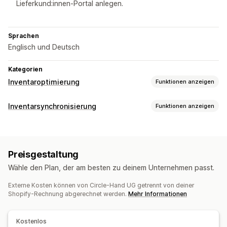
Lieferkund:innen-Portal anlegen.
Sprachen
Englisch und Deutsch
Kategorien
Inventaroptimierung
Funktionen anzeigen
Inventarmanagement
Inventarsynchronisierung
Funktionen anzeigen
Inventarverfolgung
Inventarsynchronisierung
Synchronisierungsart
Automatisch zum Lagerbestand zurückführen
Barcodes
Bestellungen
Preise
Produktdetails
Varianten
Barcodes
Ablaufdaten
Mehrere Standorte
Updates in Echtzeit
Preisgestaltung
Mehrere Kanäle
Mehrere Shops
Automatisch
Manuell
SKUs
Import und Export
Inventarplanung
KI-Optimierung
Wähle den Plan, der am besten zu deinem Unternehmen passt.
Sammelaktion
Echtzeit
Benutzerdefiniert
Workflow-Automatisierung
Mehrere Kanäle
Externe Kosten können von Circle-Hand UG getrennt von deiner
Benachrichtigungen und Berichte
Bestellverwaltung
Shopify-Rechnung abgerechnet werden.
Mehr Informationen
Automatisierte Benachrichtigungen
Bestellupdates
Rückgaben
Massenverarbeitung
E-Mail-Benachrichtigungen
Inventarbenachrichtigungen
Automatische Verarbeitung
Kostenlos