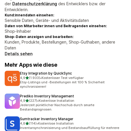
der
Datenschutzerklärung
des Entwicklers bzw. der
Entwicklerin.
Kund:innendaten einsehen:
Sensible Daten, Geräte- und Aktivitätsdaten
Daten von Mitarbeiter:innen und Beitragenden einsehen:
Shop-Inhaber
Shop-Daten anzeigen und bearbeiten:
Kunden, Produkte, Bestellungen, Shop-Guthaben, andere
Daten
Details sehen
Mehr Apps wie diese
Etsy Integration by QuickSync
von 5 Sternen
4,9
(1.933)
•
Kostenloser Test verfügbar
1933 Rezensionen insgesamt
Etsy-Listings und -Bestellungen mit 100 % Sicherheit
synchronisieren!
Prediko Inventory Management
von 5 Sternen
4,9
(227)
•
Kostenlose Installation
227 Rezensionen insgesamt
Jederzeit pünktlicher Nachschub durch smarte
Bestandsprognosen.
Sumtracker Inventory Manager
von 5 Sternen
4,8
(114)
•
Kostenlose Installation
114 Rezensionen insgesamt
Inventarsynchronisierung und Bestandsauffüllung für mehrere