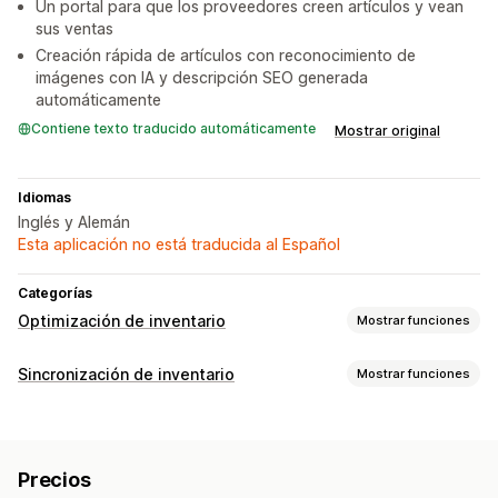
Un portal para que los proveedores creen artículos y vean
sus ventas
Creación rápida de artículos con reconocimiento de
imágenes con IA y descripción SEO generada
automáticamente
Contiene texto traducido automáticamente
Mostrar original
Idiomas
Inglés y Alemán
Esta aplicación no está traducida al Español
Categorías
Optimización de inventario
Mostrar funciones
Gestión de inventario
Sincronización de inventario
Mostrar funciones
Seguimiento de inventario
Sincronización de inventario
Tipos de sincronización
Reposición automática
Códigos de barras
Pedidos
Precios
Detalles del producto
Variantes
Fechas de vencimiento
Múltiples sucursales
Precios
Códigos de barras
Multicanal
Múltiples tiendas
Actualizaciones en tiempo real
SKU
Importar y exportar