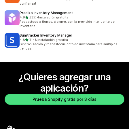
confianza!
Prediko Inventory Management
de 5 estrellas
4.9
(227)
•
Instalación gratuita
227 reseñas en total
Reabastece a tiempo, siempre, con la previsión inteligente de
inventario.
Sumtracker Inventory Manager
de 5 estrellas
4.8
(114)
•
Instalación gratuita
114 reseñas en total
Sincronización y reabastecimiento de inventario para múltiples
tiendas
¿Quieres agregar una
aplicación?
Prueba Shopify gratis por 3 días