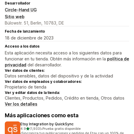
Desarrollador
Circle-Hand UG
Sitio web
Bülowstr. 51, Berlin, 10783, DE
Fecha de lanzamiento
18 de diciembre de 2023
Acceso a los datos
Esta aplicación necesita acceso a los siguientes datos para
funcionar en tu tienda. Obtén más información en la
política de
privacidad
del desarrollador.
Ver datos de clientes:
Datos sensibles, datos del dispositivo y de la actividad
Ver datos de empleados y colaboradores:
Propietario de tienda
Ver y editar datos de la tienda:
Clientes, Productos, Pedidos, Crédito en tienda, Otros datos
Ver los detalles
Más aplicaciones como esta
Etsy Integration by QuickSync
de 5 estrellas
4.9
(1,933)
•
Prueba gratis disponible
1933 reseñas en total
¡Sincroniza tus publicaciones y pedidos de Etsy con un 100% de