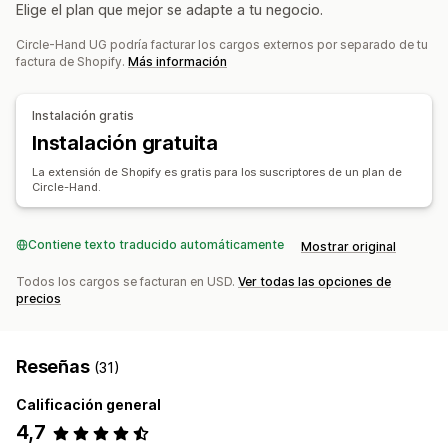
Elige el plan que mejor se adapte a tu negocio.
Automático
Manual
Masivo
En tiempo real
Personalizado
Planificación de inventario
Optimización de IA
Automatización del flujo de trabajo
Multicanal
Circle-Hand UG podría facturar los cargos externos por separado de tu
Notificaciones e informes
factura de Shopify.
Más información
Alertas automatizadas
Actualizaciones de pedidos
Gestión de pedidos
Alertas de correo electrónico
Alertas de inventario
Devoluciones
Procesamiento masivo
Instalación gratis
Alertas de existencias bajas
Procesamiento automático
Instalación gratuita
Importación y exportación de datos
Notificaciones e informes y estadísticas
La extensión de Shopify es gratis para los suscriptores de un plan de
Métricas de rendimiento
Estado en tiempo real
Circle-Hand.
Notificaciones de reposición
Notificaciones de producto agotado
Contiene texto traducido automáticamente
Informes personalizados
Información útil
Mostrar original
Notificaciones de correo electrónico
Todos los cargos se facturan en USD.
Ver todas las opciones de
Informes y estadísticas
precios
Reseñas
(31)
Calificación general
4,7