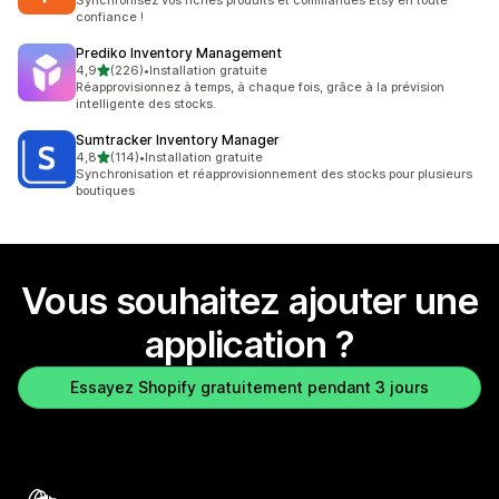
Synchronisez vos fiches produits et commandes Etsy en toute
confiance !
Prediko Inventory Management
étoile(s) sur 5
4,9
(226)
•
Installation gratuite
226 avis au total
Réapprovisionnez à temps, à chaque fois, grâce à la prévision
intelligente des stocks.
Sumtracker Inventory Manager
étoile(s) sur 5
4,8
(114)
•
Installation gratuite
114 avis au total
Synchronisation et réapprovisionnement des stocks pour plusieurs
boutiques
Vous souhaitez ajouter une
application ?
Essayez Shopify gratuitement pendant 3 jours