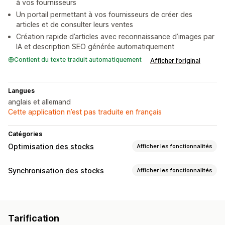
à vos fournisseurs
Un portail permettant à vos fournisseurs de créer des
articles et de consulter leurs ventes
Création rapide d’articles avec reconnaissance d’images par
IA et description SEO générée automatiquement
Contient du texte traduit automatiquement
Afficher l’original
Langues
anglais et allemand
Cette application n’est pas traduite en français
Catégories
Optimisation des stocks
Afficher les fonctionnalités
Gestion des stocks
Synchronisation des stocks
Afficher les fonctionnalités
Suivi des stocks
Synchronisation des stocks
Type de synchronisation
Remettre en stock automatiquement
Codes-barres
Commandes
Prix
Détails de produits
Variantes
Dates d’expiration
Multi-sites
Mises à jour en temps réel
Tarification
Codes-barres
Multicanale
Sur plusieurs boutiques
SKU
Importation et exportation
Planification des stocks