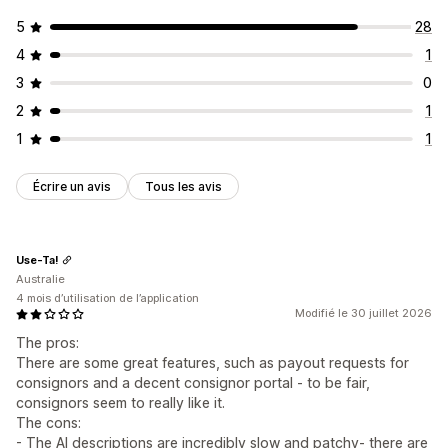
5
28
4
1
3
0
2
1
1
1
Écrire un avis
Tous les avis
Use-Ta!
Australie
4 mois d’utilisation de l’application
Modifié le 30 juillet 2026
The pros:
There are some great features, such as payout requests for
consignors and a decent consignor portal - to be fair,
consignors seem to really like it.
The cons:
- The AI descriptions are incredibly slow and patchy- there are