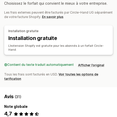
Choisissez le forfait qui convient le mieux à votre entreprise.
Automatique
Manuelle
Groupée
En temps réel
Optimisation par intelligence artificielle
Personnalisée
Automatisation des flux de travail
Multicanal
Les frais externes peuvent être facturés par Circle-Hand UG séparément
de votre facture Shopify.
En savoir plus
Notifications et rapports
Gestion des commandes
Alertes automatisées
Mises à jour des commandes
Retours
Traitement en bloc
Traitement automatique
Installation gratuite
Alertes e-mail
Alertes de stock
Installation gratuite
Notifications et analyses de données
Alertes de niveau de stock faible
Notifications sur les produits à remettre en stock
L’extension Shopify est gratuite pour les abonnés à un forfait Circle-
Importation et exportation de données
Hand.
Notifications sur les produits en rupture de stock
Indicateurs de performance
Statut en temps réel
Rapports personnalisés
Informations
Contient du texte traduit automatiquement
Notifications par e-mail
Analyses de données
Afficher l’original
Tous les frais sont facturés en USD.
Voir toutes les options de
tarification
Avis
(31)
Note globale
4,7