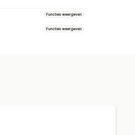
Functies weergeven
Functies weergeven
satie
Automatisch herbevoorraden
caties
Updates in real time
SKU's
Varianten
Barcodes
lanning
AI-optimalisatie
Automatisch
Handmatig
Bulk
kanalen
che verwerking
s van bestellingen
Meldingen bij lage voorraad
ngen bij niet op voorraad
estatistieken
Status in realtime
mailmeldingen
Analytics