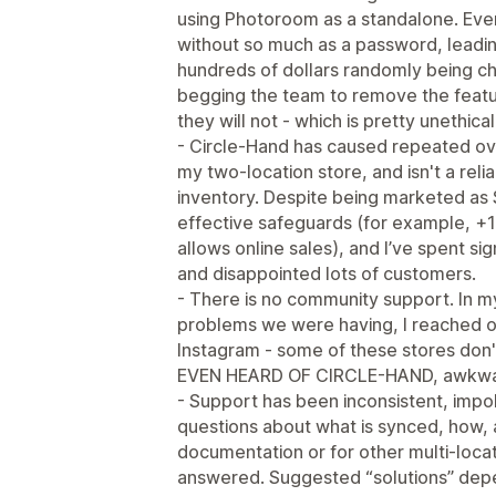
using Photoroom as a standalone. Even
without so much as a password, leadi
hundreds of dollars randomly being ch
begging the team to remove the featur
they will not - which is pretty unethica
- Circle‑Hand has caused repeated ove
my two‑location store, and isn't a relia
inventory. Despite being marketed as 
effective safeguards (for example, +1 
allows online sales), and I’ve spent sig
and disappointed lots of customers.
- There is no community support. In m
problems we were having, I reached ou
Instagram - some of these stores don'
EVEN HEARD OF CIRCLE-HAND, awkwa
- Support has been inconsistent, impol
questions about what is synced, how, 
documentation or for other multi‑locat
answered. Suggested “solutions” depe