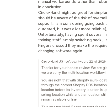
manual workarounds rather than robus
In conclusion:
Circle‑Hand might be great for simpler
should be aware of the risk of oversel
support. I am considering going back t
outdated, but was a lot more reliable),
Unfortunately, having spent several 
training staff, simply switching back jus
Fingers crossed they make the requir
changing software again.
Circle-Hand UG heeft geantwoord 22 juli 2026
Thanks for your honest review. We are gla
we are sorry the multi-location workflow 
You are right that with Shopify multi-loca
through the correct Shopify POS location. 
location before its inventory location is 
selling location while another location stil
remain available online.
This was not ideal. Based on your feedba