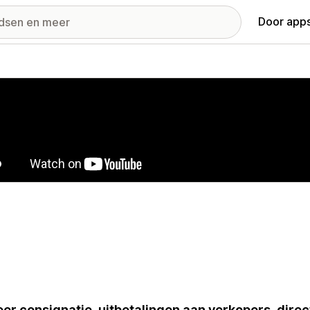
Door apps
ij met uitgelichte afbeeldingen
er consignatie, uitbetalingen aan verkopers, dir