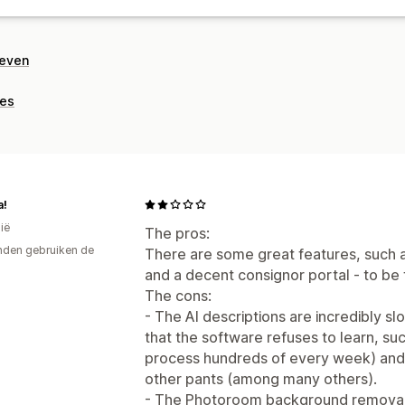
geven
ies
a!
ië
The pros:
den gebruiken de
There are some great features, such 
and a decent consignor portal - to be fa
The cons:
- The AI descriptions are incredibly 
that the software refuses to learn, s
process hundreds of every week) and 
other pants (among many others).
- The Photoroom background removal