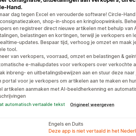
le-Hand.
maar dag tegen Excel en verouderde software! Circle-Han
consignatiezaken, shop-in-shops en kringloopwinkels. Behee
pers en registreer direct nieuwe artikelen met behulp van
talingen, belastingen en kortingen, terwijl je verkopers en 
ealtime-updates. Bespaar tijd, verhoog je omzet en maak je
le tool.
heer van verkopers, voorraad, omzet en belastingen & geï
omatische e-mailupdates voor verkopers over verkochte ar
k inbreng- en uitbetalingsbewijzen aan en stuur deze naar
 portal voor je verkopers om artikelen aan te maken en hu
el artikelen aanmaken met AI-beeldherkenning en automat
chrijvingen
at automatisch vertaalde tekst
Origineel weergeven
Engels en Duits
Deze app is niet vertaald in het Neder