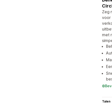
Circ
Zeg 
voor 
verko
uitbe
met r
simpe
Be
Aut
Maa
Een
Sn
bes
Bev
Talen