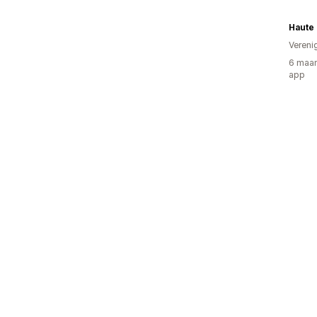
Haute 
Vereni
6 maan
app