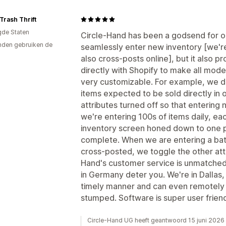
Trash Thrift
gde Staten
Circle-Hand has been a godsend for ou
den gebruiken de
seamlessly enter new inventory [we're 
also cross-posts online], but it also
directly with Shopify to make all mode
very customizable. For example, we don
items expected to be sold directly in
attributes turned off so that entering
we're entering 100s of items daily, ea
inventory screen honed down to one pa
complete. When we are entering a batch
cross-posted, we toggle the other attr
Hand's customer service is unmatched. 
in Germany deter you. We're in Dallas,
timely manner and can even remotely f
stumped. Software is super user frie
Circle-Hand UG heeft geantwoord 15 juni 2026