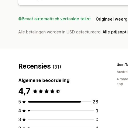
Bevat automatisch vertaalde tekst
Origineel weer
Alle betalingen worden in USD gefactureerd.
Alle prijsopt
Recensies
Use-T
(31)
Austral
4 maan
Algemene beoordeling
app
4,7
5
28
4
1
3
0