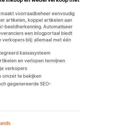
d maakt voorraadbeheer eenvoudig
r artikelen, koppel artikelen aan
 AI-beeldherkenning. Automatiseer
leveranciers een inlogportaal biedt
 verkopers blij: allemaal met één
ntegreerd kassasysteem
tikelen en verlopen termijnen
 je verkopers
n omzet te bekijken
isch gegenereerde SEO-
lands