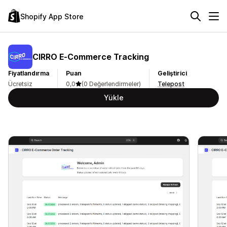
Shopify App Store
CIRRO E‑Commerce Tracking
Fiyatlandırma
Puan
Geliştirici
Ücretsiz
0,0
(0 Değerlendirmeler)
Telepost
Yükle