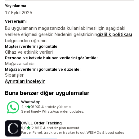
Yayınlanma
17 Eylül 2025
Veri erişimi
Bu uygulamanın mağazanızda kullanılabilmesi için aşağıdaki
verilere erişmesi gerekir. Nedenini geliştiricinin
gizlilik politikası
belgesinden öğrenin.
Müşteri verilerini görüntüle:
Cihaz ve etkinlik verileri
Personel ve katkıda bulunan verilerini görüntüle:
Mağaza sahibi
Mağaza verilerini görüntüle ve düzenle:
Siparişler
Ayrıntıları inceleyin
Buna benzer diğer uygulamalar
WhatsApp
5 yıldız üzerinden
4,4
(693)
•
Ücretsiz yükleme
toplam 693 değerlendirme
Send timely WhatsApp order updates.
CWILL Order Tracking
5 yıldız üzerinden
5,0
(2.857)
•
Ücretsiz plan mevcut
toplam 2857 değerlendirme
Parcel Panel: track order tracker to cut WISMOs & boost sales