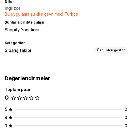
Diller
İngilizce
Bu uygulama şu dile çevrilmedi:Türkçe
Şunlarla birlikte çalışır:
Shopify Yöneticisi
Kategoriler
Sipariş takibi
Özellikleri göster
İzleme
Gerçek zamanlı takip
API
Değerlendirmeler
Bildirimler
Toplam puan
Otomasyonlar
0
5
0
4
0
3
0