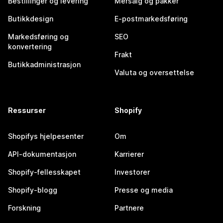
Bestillinger og levering
Mersalg og pakker
Butikkdesign
E-postmarkedsføring
Markedsføring og
SEO
konvertering
Frakt
Butikkadministrasjon
Valuta og oversettelse
Ressurser
Shopify
Shopifys hjelpesenter
Om
API-dokumentasjon
Karrierer
Shopify-fellesskapet
Investorer
Shopify-blogg
Presse og media
Forskning
Partnere