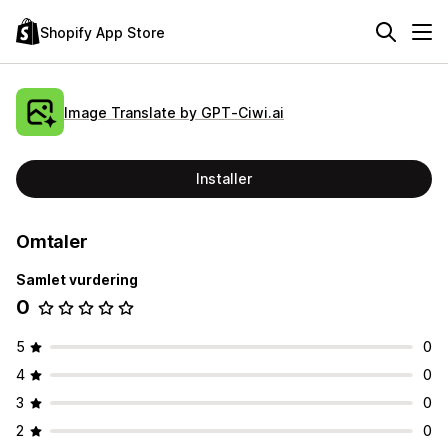
Shopify App Store
Image Translate by GPT‑Ciwi.ai
Installer
Omtaler
Samlet vurdering
0
5
0
4
0
3
0
2
0