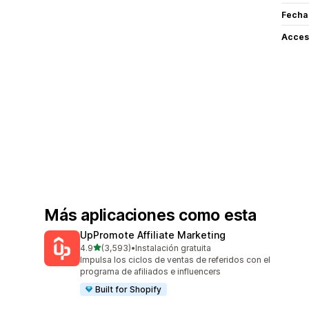
Fecha
Acceso
Más aplicaciones como esta
UpPromote Affiliate Marketing
de 5 estrellas
4.9
(3,593)
•
Instalación gratuita
3593 reseñas en total
Impulsa los ciclos de ventas de referidos con el
programa de afiliados e influencers
Built for Shopify