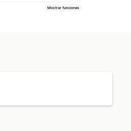
Mostrar funciones
Comisiones personalizadas
ión de producto
sticas
Seguimiento automático
tos
eguimiento de producto
gistro personalizado
s personalizados