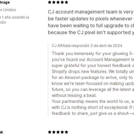
alvage
s Unidos
CJ account management team is very r
 1 año usando la
be faster updates to pixels whenever 
ción
have been waiting to full upgrade to c
because the CJ pixel isn't supported ye
CJ Affiliate respondió 3 de abril de 2024
Thank you immensely for your glowing 5-sta
you've found our Account Management tea
super grateful for your honest feedback 
Shopify drops new features. We totally unde
for an Amazon package to arrive, only to fi
know we're laser-focused on making upda
future, so you can leverage all the latest
without missing a beat.
Your partnership means the world to us, 
with CJ is nothing short of exceptional. 
feedback to share, just give us a shout—w
ak