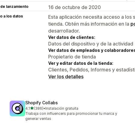
 de lanzamiento
16 de octubre de 2020
 a los datos
Esta aplicación necesita acceso a los 
tienda. Obtén más información en la
po
desarrollador.
Ver datos de clientes:
Datos del dispositivo y de la actividad
Ver datos de empleados y colaboradore
Propietario de tienda
Ver y editar datos de la tienda:
Clientes, Pedidos, Informes y estadíst
Ver los detalles
Shopify Collabs
de 5 estrellas
4.1
(386)
•
Instalación gratuita
386 reseñas en total
Trabaja con influencers para promocionar tu marca y
generar ventas