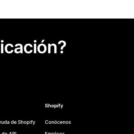
icación?
Shopify
yuda de Shopify
Conócenos
 de API
Empleos