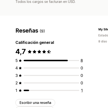
Todos los cargos se facturan en USD.
Reseñas
My Sit
(9)
Estado
8 días
Calificación general
4,7
5
8
4
0
3
0
2
0
1
1
Escribir una reseña