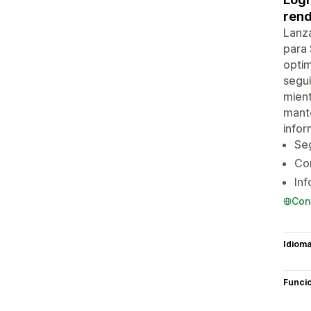
rend
Lanza
para 
optim
segui
mient
mante
infor
Seg
Cor
Inf
Con
Idiom
Funci