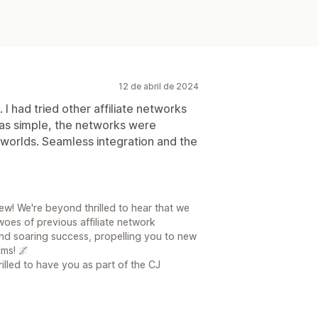
Automatizada (ACH)
Pagos masivos
os
12 de abril de 2024
 I had tried other affiliate networks
was simple, the networks were
h worlds. Seamless integration and the
ew! We're beyond thrilled to hear that we
oes of previous affiliate network
 and soaring success, propelling you to new
ms! 🌌
illed to have you as part of the CJ