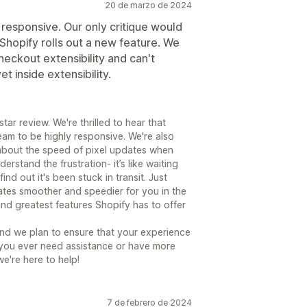
20 de marzo de 2024
esponsive. Our only critique would
Shopify rolls out a new feature. We
heckout extensibility and can't
t inside extensibility.
r review. We're thrilled to hear that
m to be highly responsive. We're also
about the speed of pixel updates when
rstand the frustration- it’s like waiting
nd out it's been stuck in transit. Just
tes smoother and speedier for you in the
 and greatest features Shopify has to offer
and we plan to ensure that your experience
If you ever need assistance or have more
e're here to help!
7 de febrero de 2024