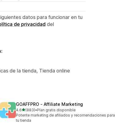
siguientes datos para funcionar en tu
lítica de privacidad
del
s:
icas de la tienda, Tienda online
GOAFFPRO ‑ Affiliate Marketing
de 5 estrellas
4.6
(883)
•
Plan gratis disponible
883 reseñas en total
Potente marketing de afiliados y recomendaciones para
tu tienda