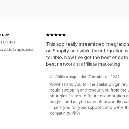
Formularios de impuestos
Pagos de Cámara de Compensación 
Múltiples monedas
Pagos programad
e Plan
s Unidos
This app really streamlined integration.
 usando la aplicación
on Shopify and while the integration 
terrible. Now I've got the best of bot
best network in affiliate marketing
CJ Affiliate respondió 17 de abril de 2024
Wow! Thank you for the stellar plugin revi
could swoop in and rescue you from the w
struggles. Here's to future collaboration
heights and maybe even otherworldly real
Thank you for your support, and we're thr
community. 🌍🚀