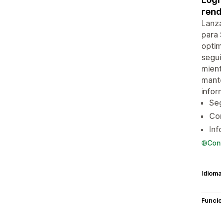
rend
Lanza
para 
optim
segui
mient
mante
infor
Seg
Cor
Inf
Con
Idiom
Funci