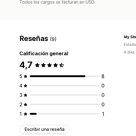
Todos los cargos se facturan en USD.
Reseñas
My Sit
(9)
Estado
8 días
Calificación general
4,7
5
8
4
0
3
0
2
0
1
1
Escribir una reseña