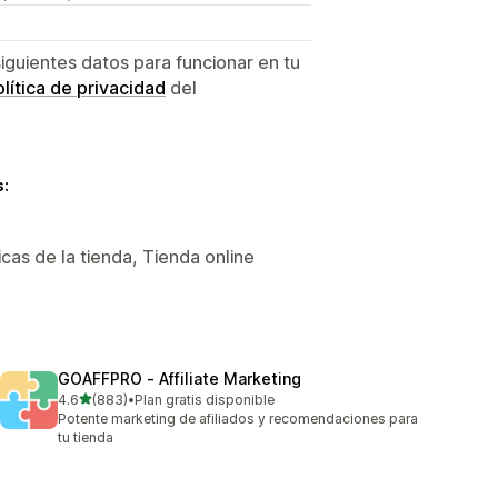
siguientes datos para funcionar en tu
lítica de privacidad
del
s:
icas de la tienda, Tienda online
GOAFFPRO ‑ Affiliate Marketing
de 5 estrellas
4.6
(883)
•
Plan gratis disponible
883 reseñas en total
Potente marketing de afiliados y recomendaciones para
tu tienda