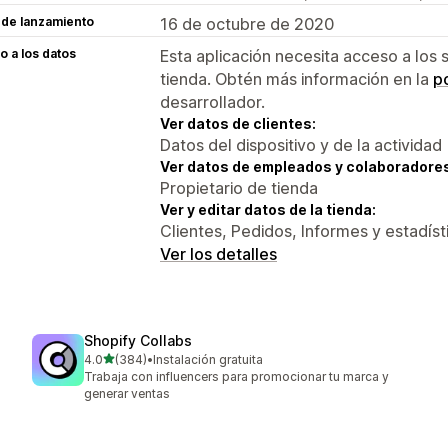
 de lanzamiento
16 de octubre de 2020
 a los datos
Esta aplicación necesita acceso a los 
tienda. Obtén más información en la
po
desarrollador.
Ver datos de clientes:
Datos del dispositivo y de la actividad
Ver datos de empleados y colaboradore
Propietario de tienda
Ver y editar datos de la tienda:
Clientes, Pedidos, Informes y estadíst
Ver los detalles
Shopify Collabs
de 5 estrellas
4.0
(384)
•
Instalación gratuita
384 reseñas en total
Trabaja con influencers para promocionar tu marca y
generar ventas