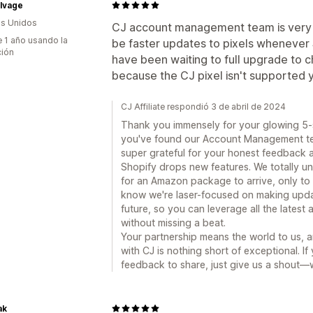
alvage
s Unidos
CJ account management team is very r
 1 año usando la
be faster updates to pixels whenever 
ción
have been waiting to full upgrade to c
because the CJ pixel isn't supported ye
CJ Affiliate respondió 3 de abril de 2024
Thank you immensely for your glowing 5-sta
you've found our Account Management tea
super grateful for your honest feedback 
Shopify drops new features. We totally unde
for an Amazon package to arrive, only to fi
know we're laser-focused on making upda
future, so you can leverage all the latest
without missing a beat.
Your partnership means the world to us, 
with CJ is nothing short of exceptional. 
feedback to share, just give us a shout—w
ak