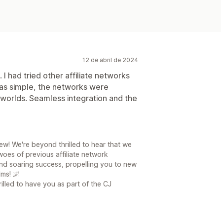
Automatizada (ACH)
Pagos masivos
os
12 de abril de 2024
 I had tried other affiliate networks
was simple, the networks were
h worlds. Seamless integration and the
ew! We're beyond thrilled to hear that we
oes of previous affiliate network
 and soaring success, propelling you to new
ms! 🌌
illed to have you as part of the CJ