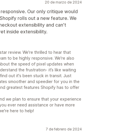
20 de marzo de 2024
esponsive. Our only critique would
Shopify rolls out a new feature. We
heckout extensibility and can't
t inside extensibility.
r review. We're thrilled to hear that
m to be highly responsive. We're also
about the speed of pixel updates when
rstand the frustration- it’s like waiting
nd out it's been stuck in transit. Just
tes smoother and speedier for you in the
 and greatest features Shopify has to offer
and we plan to ensure that your experience
If you ever need assistance or have more
e're here to help!
7 de febrero de 2024