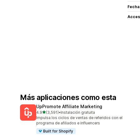
Fecha
Acceso
Más aplicaciones como esta
UpPromote Affiliate Marketing
de 5 estrellas
4.9
(3,591)
•
Instalación gratuita
3591 reseñas en total
Impulsa los ciclos de ventas de referidos con el
programa de afiliados e influencers
Built for Shopify