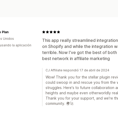
Formularios de impuestos
Pagos de Cámara de Compensación 
Múltiples monedas
Pagos programad
e Plan
s Unidos
This app really streamlined integration.
 usando la aplicación
on Shopify and while the integration 
terrible. Now I've got the best of bot
best network in affiliate marketing
CJ Affiliate respondió 17 de abril de 2024
Wow! Thank you for the stellar plugin revi
could swoop in and rescue you from the w
struggles. Here's to future collaboration
heights and maybe even otherworldly real
Thank you for your support, and we're thr
community. 🌍🚀