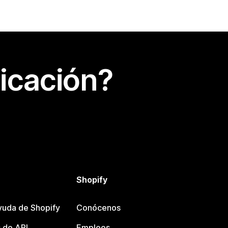
icación?
Shopify
yuda de Shopify
Conócenos
 de API
Empleos