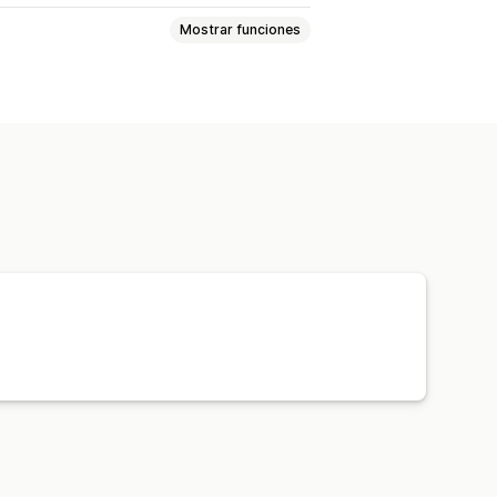
Mostrar funciones
Comisiones personalizadas
ión de producto
sticas
Seguimiento automático
tos
eguimiento de producto
gistro personalizado
s personalizados