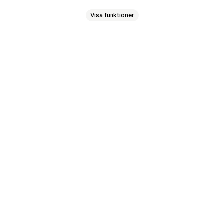
Visa funktioner
oner
egvisa mängdrabatter
om ofta köps tillsammans
er
da