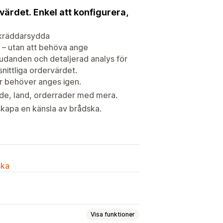
värdet. Enkel att konfigurera,
 skräddarsydda
t – utan att behöva ange
bjudanden och detaljerad analys för
nittliga ordervärdet.
er behöver anges igen.
de, land, orderrader med mera.
skapa en känsla av brådska.
ska
Visa funktioner