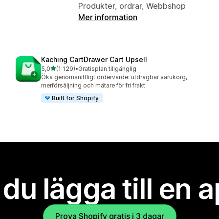
Produkter, ordrar, Webbshop
Mer information
Kaching CartDrawer Cart Upsell
av 5 stjärnor
5,0
(1 129)
•
Gratisplan tillgänglig
1129 recensioner totalt
Öka genomsnittligt ordervärde: utdragbar varukorg,
merförsäljning och mätare för fri frakt
Built for Shopify
l du lägga till en 
Prova Shopify gratis i 3 dagar