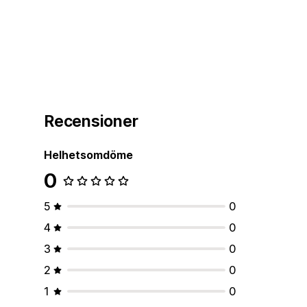
Recensioner
Helhetsomdöme
0
5
0
4
0
3
0
2
0
1
0