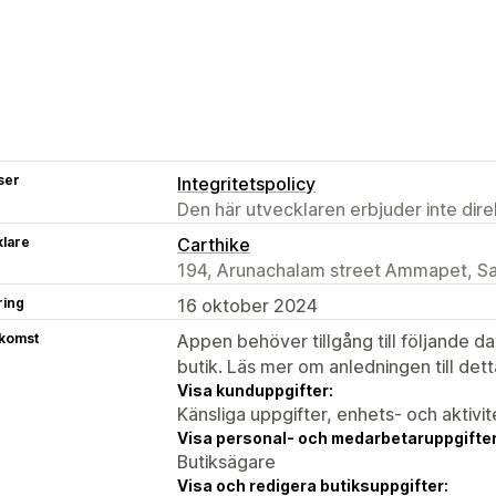
ser
Integritetspolicy
Den här utvecklaren erbjuder inte dir
klare
Carthike
194, Arunachalam street Ammapet, Sa
ring
16 oktober 2024
tkomst
Appen behöver tillgång till följande d
butik. Läs mer om anledningen till det
Visa kunduppgifter:
Känsliga uppgifter, enhets- och aktivi
Visa personal- och medarbetaruppgifter
Butiksägare
Visa och redigera butiksuppgifter: