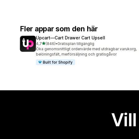
Fler appar som den här
Upcart—Cart Drawer Cart Upsell
av 5 stjärnor
4,7
(846)
•
Gratisplan tillgänglig
846 recensioner totalt
Öka genomsnittligt ordervärde med utdragbar varukorg,
belöningsfält, merförsäljning och gratisgåvor
Built for Shopify
Vil