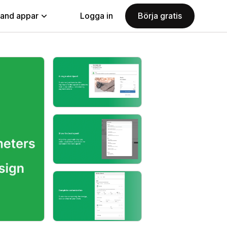
land appar
Logga in
Börja gratis