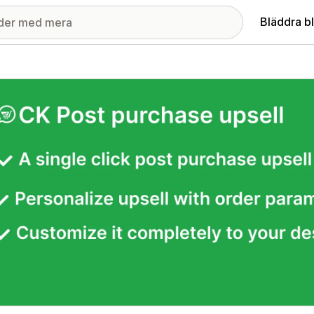
Bläddra b
ri med utvalda bilder