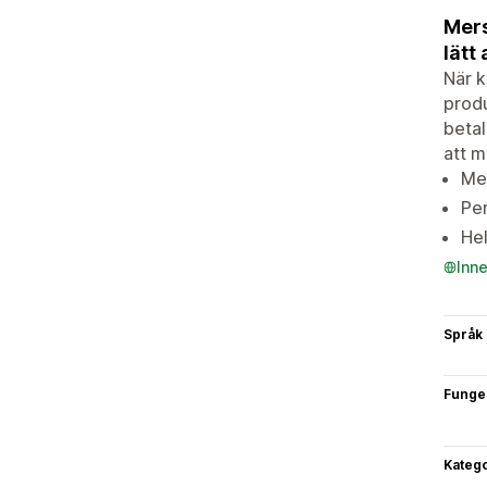
Mers
lätt
När k
produ
betal
att m
Mer
Pe
Hel
Inn
Språk
Funge
Katego