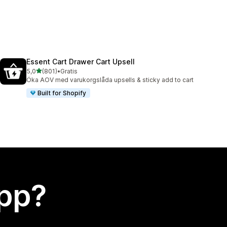
Essent Cart Drawer Cart Upsell
av 5 stjärnor
5,0
(801)
•
Gratis
801 recensioner totalt
Öka AOV med varukorgslåda upsells & sticky add to cart
Built for Shopify
app?