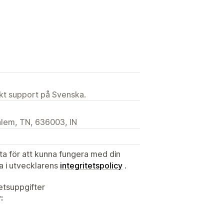
ekt support på Svenska.
lem, TN, 636003, IN
ata för att kunna fungera med din
ta i utvecklarens
integritetspolicy
.
tetsuppgifter
: