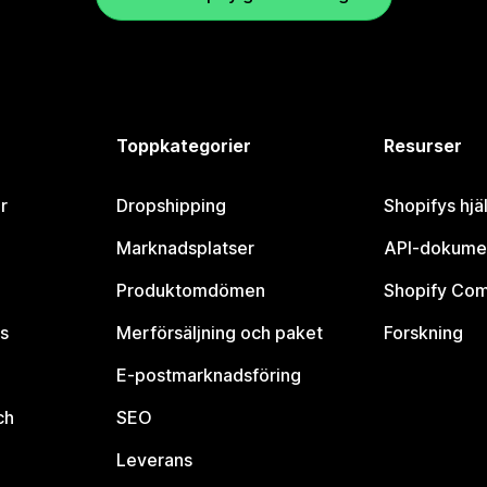
Toppkategorier
Resurser
r
Dropshipping
Shopifys hjä
Marknadsplatser
API-dokume
Produktomdömen
Shopify Co
s
Merförsäljning och paket
Forskning
E-postmarknadsföring
ch
SEO
Leverans