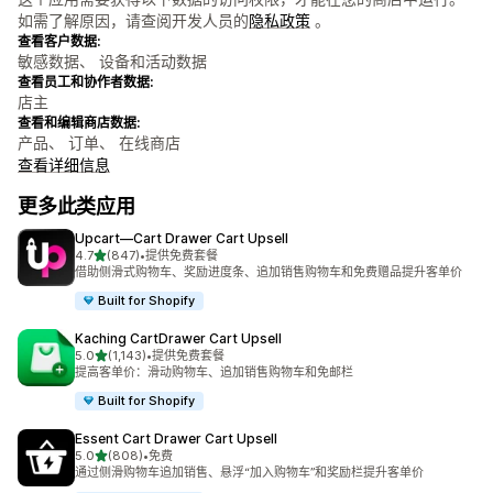
如需了解原因，请查阅开发人员的
隐私政策
。
查看客户数据:
敏感数据、 设备和活动数据
查看员工和协作者数据:
店主
查看和编辑商店数据:
产品、 订单、 在线商店
查看详细信息
更多此类应用
Upcart—Cart Drawer Cart Upsell
星（满分 5 星）
4.7
(847)
•
提供免费套餐
总共 847 条评论
借助侧滑式购物车、奖励进度条、追加销售购物车和免费赠品提升客单价
Built for Shopify
Kaching CartDrawer Cart Upsell
星（满分 5 星）
5.0
(1,143)
•
提供免费套餐
总共 1143 条评论
提高客单价：滑动购物车、追加销售购物车和免邮栏
Built for Shopify
Essent Cart Drawer Cart Upsell
星（满分 5 星）
5.0
(808)
•
免费
总共 808 条评论
通过侧滑购物车追加销售、悬浮“加入购物车”和奖励栏提升客单价