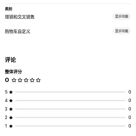
类别
增销和交叉销售
显示功能
自定义
购物车自定义
显示功能
结账增销
购物车显示
优惠和建议
促销
附加产品
产品推荐
组合购买
数量折扣
批量折扣
分层折扣
评论
增销
分析
整体评分
产品推荐
组合购买
转化率
漏斗绩效
0
结账自定义
一键增销
5
0
4
0
3
0
2
0
1
0