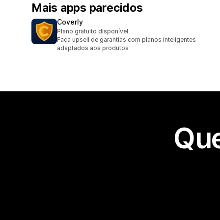
Mais apps parecidos
Coverly
Plano gratuito disponível
Faça upsell de garantias com planos inteligentes
adaptados aos produtos
Que