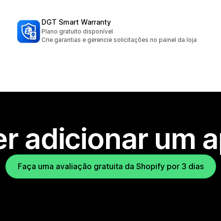
DGT Smart Warranty
Plano gratuito disponível
Crie garantias e gerencie solicitações no painel da loja
r adicionar um 
Faça uma avaliação gratuita da Shopify por 3 dias