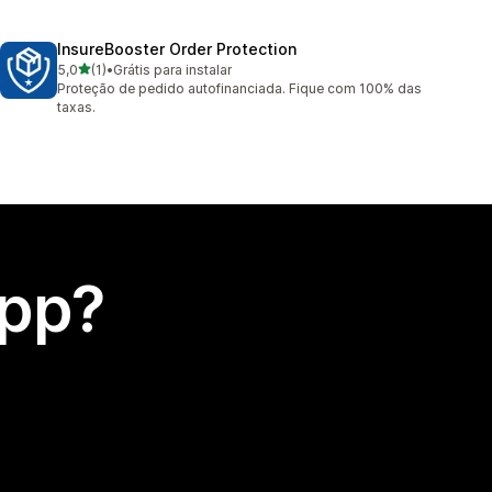
InsureBooster Order Protection
de 5 estrelas
5,0
(1)
•
Grátis para instalar
1 avaliações ao todo
Proteção de pedido autofinanciada. Fique com 100% das
taxas.
app?