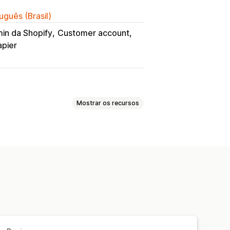
uguês (Brasil)
in da Shopify
Customer account
apier
Mostrar os recursos
ida
Devoluções e trocas
nding personalizado
itações
Formulário de solicitação
ompanhamento