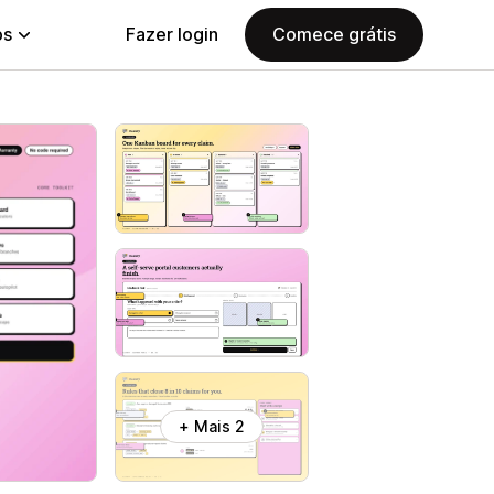
ps
Fazer login
Comece grátis
+ Mais 2