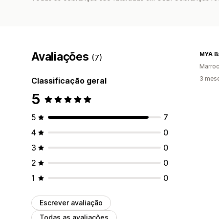
Avaliações
MYA B
(7)
Marro
3 mes
Classificação geral
5
5
7
4
0
3
0
2
0
1
0
Escrever avaliação
Todas as avaliações