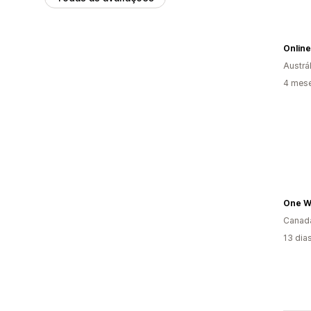
Onlin
Austrál
4 mes
One W
Canad
13 dia