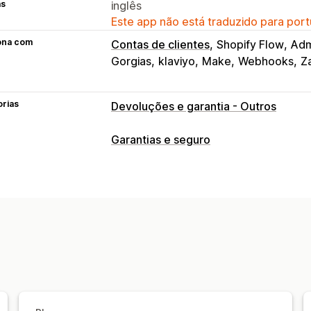
as
inglês
Este app não está traduzido para port
ona com
Contas de clientes
Shopify Flow
Adm
Gorgias
klaviyo
Make
Webhooks
Z
orias
Devoluções e garantia - Outros
Garantias e seguro
Tipo de cobertura
Pacotes danificados
Garantia estend
Experiência de aceitação
Checkout
Widget personalizado
Bra
Gestão de solicitações
Manuseio automático
Portal de solic
Painel de controle de solicitações
Ac