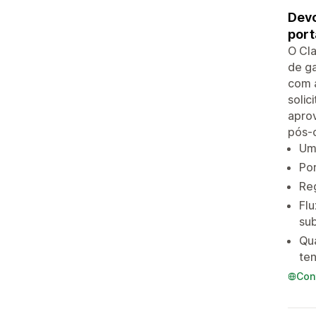
Devo
port
O Cla
de ga
com a
solic
aprov
pós-
Um 
Por
Reg
Flu
sub
Qua
ten
Con