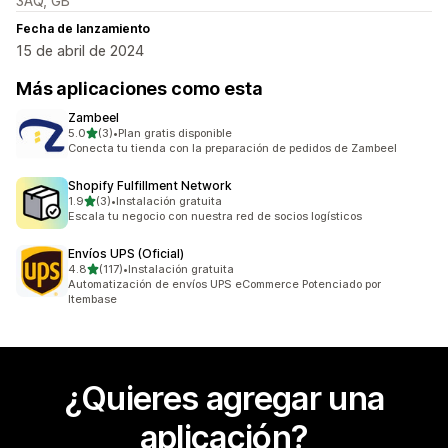
3AQ, GB
Fecha de lanzamiento
15 de abril de 2024
Más aplicaciones como esta
Zambeel
de 5 estrellas
5.0
(3)
•
Plan gratis disponible
3 reseñas en total
Conecta tu tienda con la preparación de pedidos de Zambeel
Shopify Fulfillment Network
de 5 estrellas
1.9
(3)
•
Instalación gratuita
3 reseñas en total
Escala tu negocio con nuestra red de socios logísticos
Envíos UPS (Oficial)
de 5 estrellas
4.8
(117)
•
Instalación gratuita
117 reseñas en total
Automatización de envíos UPS eCommerce Potenciado por
Itembase
¿Quieres agregar una
aplicación?