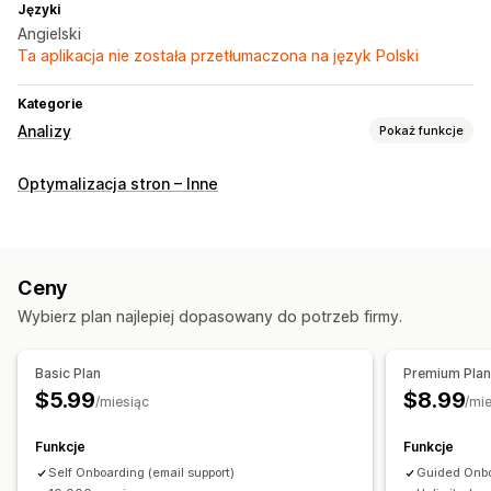
Języki
Angielski
Ta aplikacja nie została przetłumaczona na język Polski
Kategorie
Analizy
Pokaż funkcje
Zachowanie klientów
Optymalizacja stron – Inne
Śledzenie w czasie rzeczywistym
Śledzenie aktywności
Śledzenie wydarzeń
Ponowne odtwarzanie sesji
Filtrowanie ponownych odtworzeń
Segmentacja
Ceny
Wyświetlenia strony
Identyfikator odwiedzającego
Wybierz plan najlepiej dopasowany do potrzeb firmy.
Analizy kohorty
Marketing i sprzedaż
Basic Plan
Premium Pla
Śledzenie za pomocą piksela
$5.99
$8.99
/miesiąc
/mi
Materiały wizualne i raporty
Funkcje
Funkcje
Mapy cieplne
Analizy pulpitu
Niestandardowe pulpity
Self Onboarding (email support)
Guided Onbo