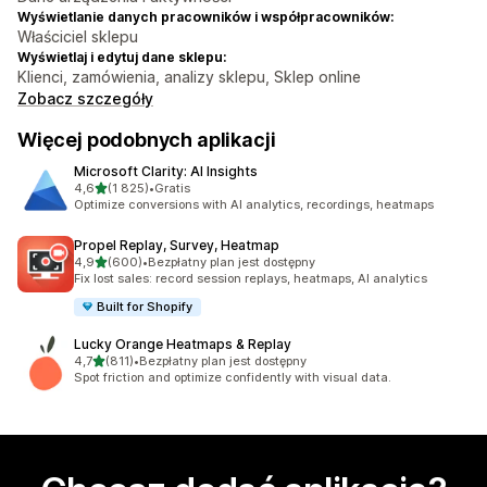
Wyświetlanie danych pracowników i współpracowników:
Właściciel sklepu
Wyświetlaj i edytuj dane sklepu:
Klienci, zamówienia, analizy sklepu, Sklep online
Zobacz szczegóły
Więcej podobnych aplikacji
Microsoft Clarity: AI Insights
na 5 gwiazdek
4,6
(1 825)
•
Gratis
Łączna liczba recenzji: 1825
Optimize conversions with AI analytics, recordings, heatmaps
Propel Replay, Survey, Heatmap
na 5 gwiazdek
4,9
(600)
•
Bezpłatny plan jest dostępny
Łączna liczba recenzji: 600
Fix lost sales: record session replays, heatmaps, AI analytics
Built for Shopify
Lucky Orange Heatmaps & Replay
na 5 gwiazdek
4,7
(811)
•
Bezpłatny plan jest dostępny
Łączna liczba recenzji: 811
Spot friction and optimize confidently with visual data.