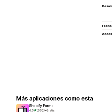
Desarr
Fecha
Acceso
Más aplicaciones como esta
Shopify Forms
de 5 estrellas
4.5
(662)
•
Gratis