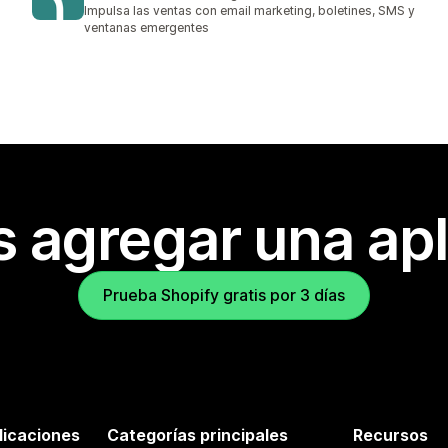
2946 reseñas en total
Impulsa las ventas con email marketing, boletines, SMS y
ventanas emergentes
s agregar una apl
Prueba Shopify gratis por 3 días
licaciones
Categorías principales
Recursos