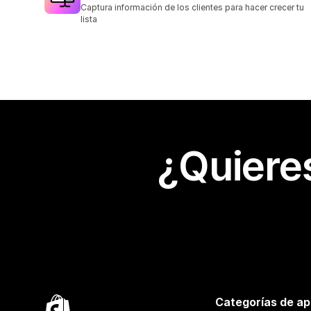
662 reseñas en total
Captura información de los clientes para hacer crecer tu
lista
¿Quiere
Categorías de ap