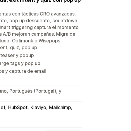
ventas con tácticas CRO avanzadas.
ento, pop up descuento, countdown
 Smart triggering captura el momento
bas A/B mejoran campañas. Migra de
ustuno, Optimonk o Wisepops
ent, quiz, pop up
, teaser y popup
erge tags y pop up
s y captura de email
iano, Portugués (Portugal), y
ue)
HubSpot
Klaviyo
Mailchimp