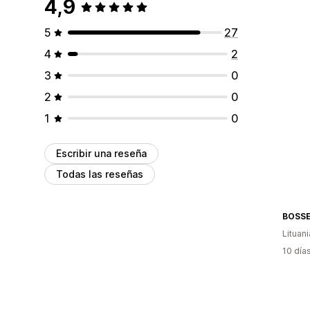
4,9
5
27
4
2
3
0
2
0
1
0
Escribir una reseña
Todas las reseñas
BOSS
Lituani
10 día