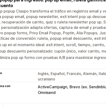
cuento
p popup Claspo transforma el tráfico en registros email y 
 popup email, popup newsletter, exit intent pop up descu
, recuperación de carrito, quiz o ruleta newsletter pop up.
, personalización adapta ofertas, captura de email y prue
yo popup forms, Privy Email Popup, Poptin, Alia Popups, J
ticas de conversión: ruleta, popup email descuento, exit int
 up en el momento ideal: exit intent, scroll, tiempo, carrito
up descuento personalizado: cupón único, valor carrito, m
imiza pop up forms con pruebas A/B para maximizar ingreso
as
Inglés, Español, Francés, Alemán, Ital
ucraniano
ona con
ActiveCampaign
Brevo (ex. Sendinbl
Omnisend