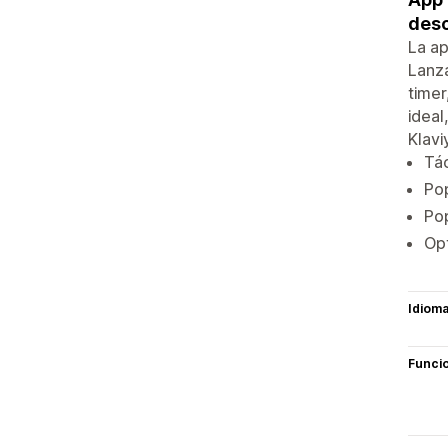
des
La ap
Lanza
timer
ideal
Klavi
Tác
Pop
Pop
Opt
Idiom
Funci