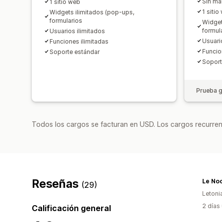
Sin ma
1 sitio web
1 sitio
Widgets ilimitados (pop-ups,
formularios
Widget
formul
Usuarios ilimitados
Usuari
Funciones ilimitadas
Funcio
Soporte estándar
Soporte
Prueba g
Todos los cargos se facturan en USD. Los cargos recurren
Reseñas
Le No
(29)
Letoni
2 días
Calificación general