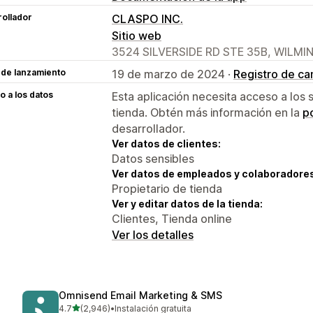
ollador
CLASPO INC.
Sitio web
3524 SILVERSIDE RD STE 35B, WILMI
 de lanzamiento
19 de marzo de 2024 ·
Registro de c
 a los datos
Esta aplicación necesita acceso a los 
tienda. Obtén más información en la
po
desarrollador.
Ver datos de clientes:
Datos sensibles
Ver datos de empleados y colaboradore
Propietario de tienda
Ver y editar datos de la tienda:
Clientes, Tienda online
Ver los detalles
Omnisend Email Marketing & SMS
de 5 estrellas
4.7
(2,946)
•
Instalación gratuita