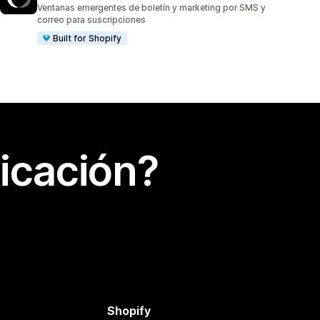
7474 reseñas en total
Ventanas emergentes de boletín y marketing por SMS y
correo para suscripciones
Built for Shopify
icación?
Shopify