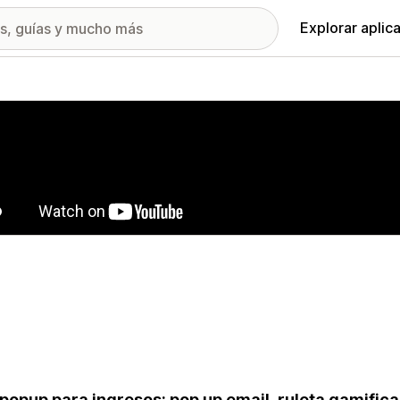
Explorar aplic
ía de imágenes destacadas
popup para ingresos: pop up email, ruleta gamificad