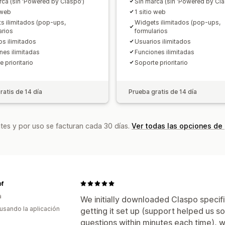
rca (sin ‘Powered by Claspo’)
Sin marca (sin ‘Powered by Cla
 web
1 sitio web
s ilimitados (pop-ups,
Widgets ilimitados (pop-ups,
arios
formularios
os ilimitados
Usuarios ilimitados
nes ilimitadas
Funciones ilimitadas
 prioritario
Soporte prioritario
ratis de 14 día
Prueba gratis de 14 día
tes y por uso se facturan cada 30 días.
Ver todas las opciones de
of
a
We initially downloaded Claspo specifi
 usando la aplicación
getting it set up (support helped us so
questions within minutes each time), w