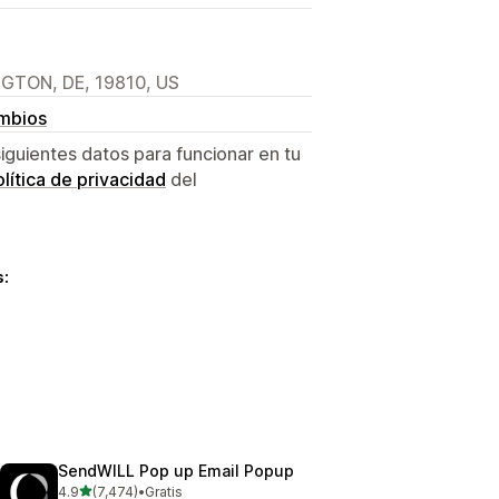
NGTON, DE, 19810, US
ambios
siguientes datos para funcionar en tu
lítica de privacidad
del
s:
SendWILL Pop up Email Popup
de 5 estrellas
4.9
(7,474)
•
Gratis