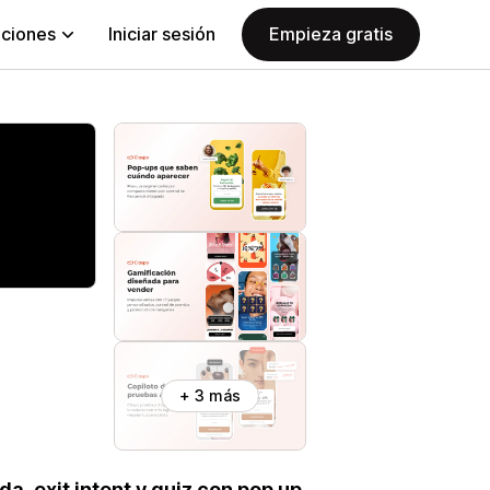
aciones
Iniciar sesión
Empieza gratis
+ 3 más
a, exit intent y quiz con pop up