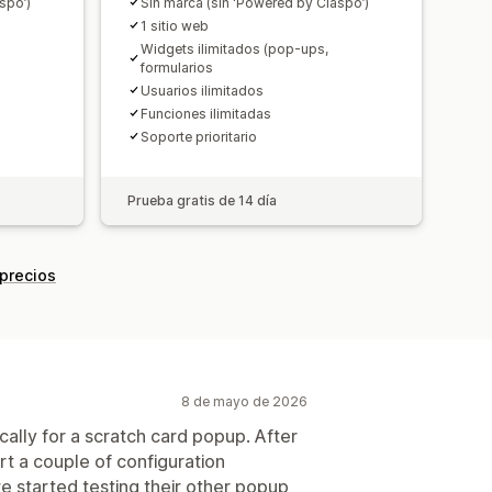
spo’)
Sin marca (sin ‘Powered by Claspo’)
1 sitio web
Widgets ilimitados (pop-ups,
formularios
Usuarios ilimitados
Funciones ilimitadas
Soporte prioritario
Prueba gratis de 14 día
 precios
8 de mayo de 2026
cally for a scratch card popup. After
rt a couple of configuration
e started testing their other popup