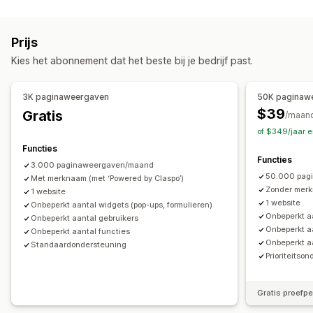
Soorten campagnes
Winkelwagenpop-ups
Exit intent
Kortingen
Pop-ups
Formulieren
Exit intent
Verlaten winkelwagen
Draai aan het rad
Afteltimers
Nieuwsbrieven
Formulieren
Prijs
Enquêtes
Banners
Aankondigingen
Games
Enquêtes
Quizzen
Kies het abonnement dat het beste bij je bedrijf past.
Waarschuwingspop-ups
Leeftijdsverificatie
Campagnes beheren
Toestemmingspop-ups
Recensiepop-ups
Bewerkingstool
Templates
AI-generatie
Vertaling
3K paginaweergaven
50K paginaw
Pop-ups op maat
Lokalisatie
Aangepaste lettertypen
$39
Gratis
/maan
Toestemmingsverzameling
Lijst voor e-mailverzameling
Pop-ups beheren
of $349/jaar 
Sms-opnamelijst
Triggers en regels
Targeting
Bewerkingstool
Templates
AI-generatie
Vertaling
Functies
Functies
Segmentering
Tagging
Tracking
Rapportage
Analytics
Lokalisatie
Lijst voor e-mailverzameling
Sms-opnamelijst
3.000 paginaweergaven/maand
50.000 pag
A/B-testen
Met merknaam (met ‘Powered by Claspo’)
API's en webhooks
Campagnes
Triggers en regels
Automatiseringen
Zonder merk
1 website
Targeting
Geolocatie
Rapportage
Analytics
A/B-testen
1 website
Onbeperkt aantal widgets (pop-ups, formulieren)
Onbeperkt aa
Tracking
API's en webhooks
Onbeperkt aantal gebruikers
Onbeperkt a
Onbeperkt aantal functies
Onbeperkt a
Standaardondersteuning
Prioriteitso
Gratis proefp