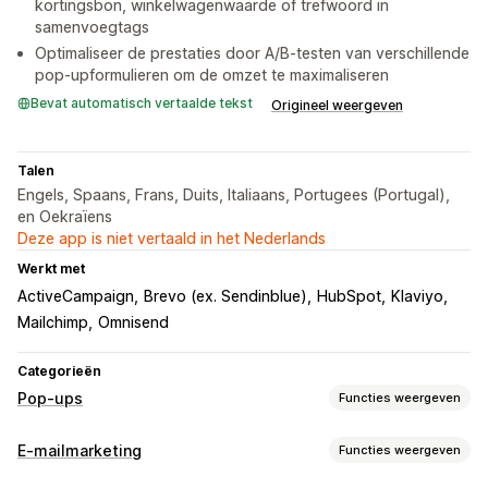
kortingsbon, winkelwagenwaarde of trefwoord in
samenvoegtags
Optimaliseer de prestaties door A/B-testen van verschillende
pop-upformulieren om de omzet te maximaliseren
Bevat automatisch vertaalde tekst
Origineel weergeven
Talen
Engels, Spaans, Frans, Duits, Italiaans, Portugees (Portugal),
en Oekraïens
Deze app is niet vertaald in het Nederlands
Werkt met
ActiveCampaign
Brevo (ex. Sendinblue)
HubSpot
Klaviyo
Mailchimp
Omnisend
Categorieën
Pop-ups
Functies weergeven
Soorten pop-ups
E-mailmarketing
Functies weergeven
Uitverkooppop-ups
E-mailpop-ups
Sms-pop-ups