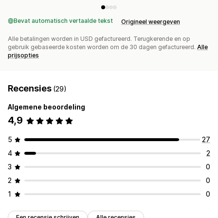
Bevat automatisch vertaalde tekst
Origineel weergeven
Alle betalingen worden in USD gefactureerd. Terugkerende en op
gebruik gebaseerde kosten worden om de 30 dagen gefactureerd.
Alle
prijsopties
Recensies
(29)
Algemene beoordeling
4,9
5
27
4
2
3
0
2
0
1
0
Een recensie schrijven
Alle recensies