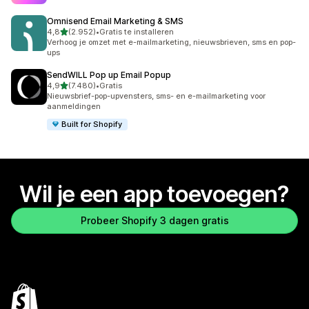
Omnisend Email Marketing & SMS
van 5 sterren
4,8
(2.952)
•
Gratis te installeren
2952 recensies in totaal
Verhoog je omzet met e-mailmarketing, nieuwsbrieven, sms en pop-
ups
SendWILL Pop up Email Popup
van 5 sterren
4,9
(7.480)
•
Gratis
7480 recensies in totaal
Nieuwsbrief-pop-upvensters, sms- en e-mailmarketing voor
aanmeldingen
Built for Shopify
Wil je een app toevoegen?
Probeer Shopify 3 dagen gratis