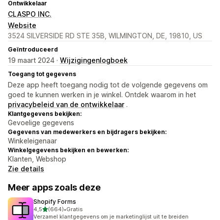
Ontwikkelaar
CLASPO INC.
Website
3524 SILVERSIDE RD STE 35B, WILMINGTON, DE, 19810, US
Geïntroduceerd
19 maart 2024 ·
Wijzigingenlogboek
Toegang tot gegevens
Deze app heeft toegang nodig tot de volgende gegevens om
goed te kunnen werken in je winkel. Ontdek waarom in het
privacybeleid van de ontwikkelaar
.
Klantgegevens bekijken:
Gevoelige gegevens
Gegevens van medewerkers en bijdragers bekijken:
Winkeleigenaar
Winkelgegevens bekijken en bewerken:
Klanten, Webshop
Zie details
Meer apps zoals deze
Shopify Forms
van 5 sterren
4,5
(664)
•
Gratis
664 recensies in totaal
Verzamel klantgegevens om je marketinglijst uit te breiden