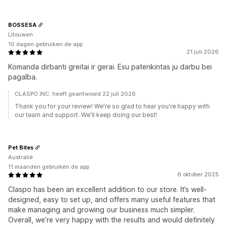
BOSSESA
Litouwen
10 dagen gebruiken de app
21 juli 2026
Komanda dirbanti greitai ir gerai. Esu patenkintas ju darbu bei
pagalba.
CLASPO INC. heeft geantwoord 22 juli 2026
Thank you for your review! We're so glad to hear you're happy with
our team and support. We'll keep doing our best!
Pet Bites
Australië
11 maanden gebruiken de app
6 oktober 2025
Claspo has been an excellent addition to our store. It’s well-
designed, easy to set up, and offers many useful features that
make managing and growing our business much simpler.
Overall, we’re very happy with the results and would definitely