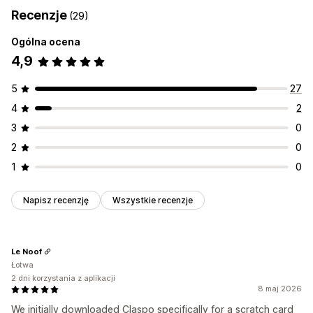
Recenzje
(29)
Ogólna ocena
4,9
5
27
4
2
3
0
2
0
1
0
Napisz recenzję
Wszystkie recenzje
Le Noof
Łotwa
2 dni korzystania z aplikacji
8 maj 2026
We initially downloaded Claspo specifically for a scratch card