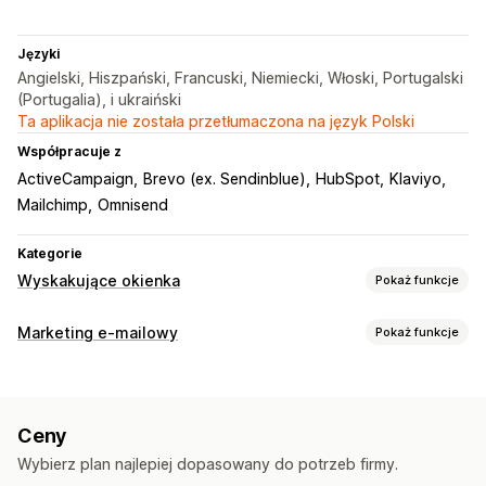
Języki
Angielski, Hiszpański, Francuski, Niemiecki, Włoski, Portugalski
(Portugalia), i ukraiński
Ta aplikacja nie została przetłumaczona na język Polski
Współpracuje z
ActiveCampaign
Brevo (ex. Sendinblue)
HubSpot
Klaviyo
Mailchimp
Omnisend
Kategorie
Wyskakujące okienka
Pokaż funkcje
Rodzaje wyskakujących okienek
Marketing e-mailowy
Pokaż funkcje
Wyskakujące okienka z wyprzedażami
Rodzaje kampanii
Wyskakujące okienka z prośbą o adres e-mail
Wyskakujące okienka
Formularze
Wyskakujące okienka z prośbą o numer do wysyłania SMS-
Ceny
ów
Zamiar opuszczenia strony
Porzucony koszyk
Ankiety
Wyskakujące okienka o dodaniu do koszyka
Wybierz plan najlepiej dopasowany do potrzeb firmy.
Zarządzanie kampaniami