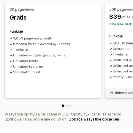
Zamiar opuszczenia strony
Rabaty
Zakręć kołem
Edytor
Wzorce
Generowanie treści przy pomocy AI
Zegary do odliczania
Newslettery
Formularze
Banery
3K pageviews
50K pagevie
Tłumaczenie
Lokalizacja
Czcionka niestandardowa
$39
Ogłoszenia
Gratis
Gry
Ankiety
Quizy
/miesi
Gromadzenie zgód
Wyskakujące okienka z ostrzeżeniami
Weryfikacja wieku
albo $349/rok
Listy zarejestrowanych adresów e-mail
Funkcje
Wyskakujące okienka do wyrażenia zgody
Funkcje
Listy zarejestrowanych numerów do wysyłania SMS-ów
3,000 pageviews/month
Wyskakujące okienka z recenzjami
50,000 pag
Wyzwalacze i reguły
Branded (With 'Powered by Claspo')
Targetowanie
Segmentacja
Niestandardowe wyskakujące okienka
Unbranded (
1 website
Oznaczanie
Śledzenie
Raportowanie
Analizy
Testy A/B
1 website
Unlimited widgets (popups, forms)
Zarządzanie wyskakującymi okienkami
API i elementy webhook
Unlimited wi
Unlimited users
Unlimited us
Edytor
Wzorce
Generowanie treści przy pomocy AI
Unlimited features
Unlimited fe
Standart Support
Tłumaczenie
Lokalizacja
Priority Supp
Listy zarejestrowanych adresów e-mail
Listy zarejestrowanych numerów do wysyłania SMS-ów
14-dniowa da
Kampanie
Wyzwalacze i reguły
Automatyzacje
Targetowanie
Geolokalizacja
Raportowanie
Analizy
Testy A/B
Śledzenie
API i elementy webhook
Wszystkie opłaty są naliczane w USD. Opłaty cykliczne i zależne od
użytkowania są pobierane co 30 dni.
Zobacz wszystkie opcje cen