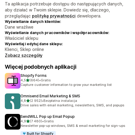
Ta aplikacja potrzebuje dostępu do następujących danych,
aby działać w Twoim sklepie. Dowiedz się, dlaczego,
przeglądając
politykę prywatności
dewelopera.
Wyświetlanie danych klientów:
Dane wrażliwe
Wyświetlanie danych pracowników i współpracowników:
Właściciel sklepu
Wyświetlaj i edytuj dane sklepu:
Klienci, Sklep online
Zobacz szczegóły
Więcej podobnych aplikacji
Shopify Forms
na 5 gwiazdek
4,5
(664)
•
Gratis
Łączna liczba recenzji: 664
Capture customer information to grow your marketing list
Omnisend Email Marketing & SMS
na 5 gwiazdek
4,8
(2 952)
•
Bezpłatna instalacja
Łączna liczba recenzji: 2952
Drive sales with email marketing, newsletters, SMS, and popups
SendWILL Pop up Email Popup
na 5 gwiazdek
4,9
(7 480)
•
Gratis
Łączna liczba recenzji: 7480
Newsletter pop-up windows, SMS & email marketing for sign-ups
Built for Shopify