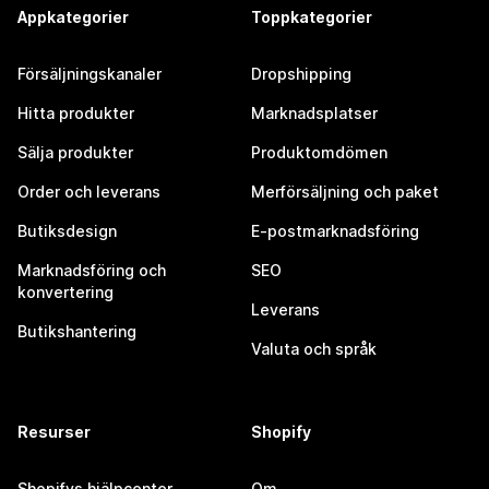
Appkategorier
Toppkategorier
Försäljningskanaler
Dropshipping
Hitta produkter
Marknadsplatser
Sälja produkter
Produktomdömen
Order och leverans
Merförsäljning och paket
Butiksdesign
E-postmarknadsföring
Marknadsföring och
SEO
konvertering
Leverans
Butikshantering
Valuta och språk
Resurser
Shopify
Shopifys hjälpcenter
Om