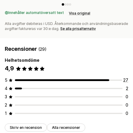
Innehåller automatöversatt text
Visa original
Alla avgifter debiteras i USD. Återkommande och användningsbaserade
avgifter faktureras var 30:e dag.
Se alla prisalternativ
Recensioner
(29)
Helhetsomdöme
4,9
5
27
4
2
3
0
2
0
1
0
Skriv en recension
Alla recensioner