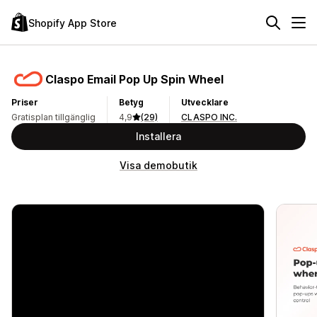
Shopify App Store
Claspo Email Pop Up Spin Wheel
Priser
Betyg
Utvecklare
Gratisplan tillgänglig
4,9
(29)
CLASPO INC.
Installera
Visa demobutik