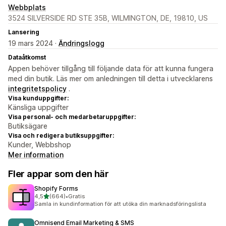
Webbplats
3524 SILVERSIDE RD STE 35B, WILMINGTON, DE, 19810, US
Lansering
19 mars 2024 ·
Ändringslogg
Dataåtkomst
Appen behöver tillgång till följande data för att kunna fungera
med din butik. Läs mer om anledningen till detta i utvecklarens
integritetspolicy
.
Visa kunduppgifter:
Känsliga uppgifter
Visa personal- och medarbetaruppgifter:
Butiksägare
Visa och redigera butiksuppgifter:
Kunder, Webbshop
Mer information
Fler appar som den här
Shopify Forms
av 5 stjärnor
4,5
(664)
•
Gratis
664 recensioner totalt
Samla in kundinformation för att utöka din marknadsföringslista
Omnisend Email Marketing & SMS