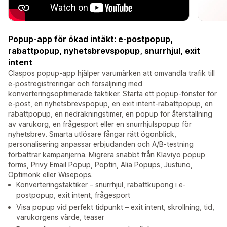
Popup-app för ökad intäkt: e-postpopup,
rabattpopup, nyhetsbrevspopup, snurrhjul, exit
intent
Claspos popup-app hjälper varumärken att omvandla trafik till
e-postregistreringar och försäljning med
konverteringsoptimerade taktiker. Starta ett popup-fönster för
e-post, en nyhetsbrevspopup, en exit intent-rabattpopup, en
rabattpopup, en nedräkningstimer, en popup för återställning
av varukorg, en frågesport eller en snurrhjulspopup för
nyhetsbrev. Smarta utlösare fångar rätt ögonblick,
personalisering anpassar erbjudanden och A/B-testning
förbättrar kampanjerna. Migrera snabbt från Klaviyo popup
forms, Privy Email Popup, Poptin, Alia Popups, Justuno,
Optimonk eller Wisepops.
Konverteringstaktiker – snurrhjul, rabattkupong i e-
postpopup, exit intent, frågesport
Visa popup vid perfekt tidpunkt – exit intent, skrollning, tid,
varukorgens värde, teaser