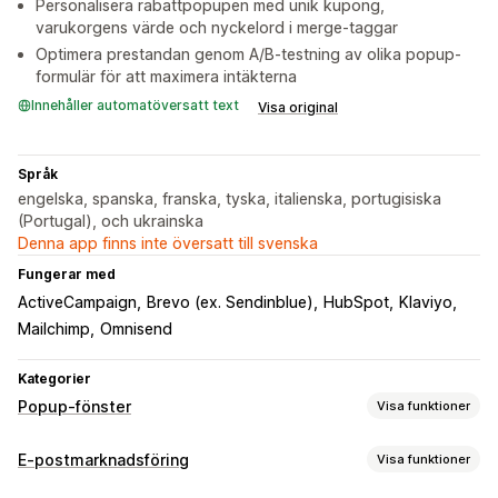
Personalisera rabattpopupen med unik kupong,
varukorgens värde och nyckelord i merge-taggar
Optimera prestandan genom A/B-testning av olika popup-
formulär för att maximera intäkterna
Innehåller automatöversatt text
Visa original
Språk
engelska, spanska, franska, tyska, italienska, portugisiska
(Portugal), och ukrainska
Denna app finns inte översatt till svenska
Fungerar med
ActiveCampaign
Brevo (ex. Sendinblue)
HubSpot
Klaviyo
Mailchimp
Omnisend
Kategorier
Popup-fönster
Visa funktioner
Popup-typer
E-postmarknadsföring
Visa funktioner
Popup-fönster för försäljning