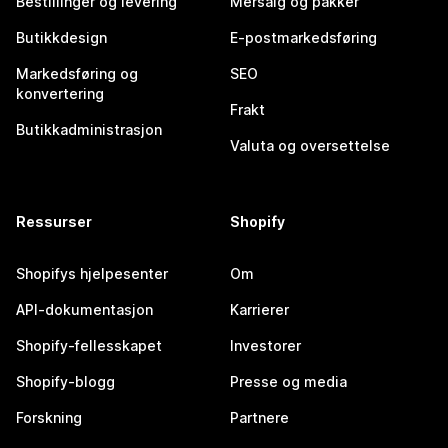
Bestillinger og levering
Mersalg og pakker
Butikkdesign
E-postmarkedsføring
Markedsføring og
SEO
konvertering
Frakt
Butikkadministrasjon
Valuta og oversettelse
Ressurser
Shopify
Shopifys hjelpesenter
Om
API-dokumentasjon
Karrierer
Shopify-fellesskapet
Investorer
Shopify-blogg
Presse og media
Forskning
Partnere