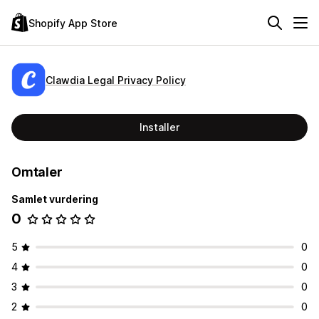
Shopify App Store
Clawdia Legal Privacy Policy
Installer
Omtaler
Samlet vurdering
0
5
0
4
0
3
0
2
0