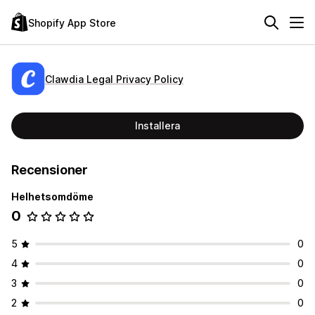
Shopify App Store
Clawdia Legal Privacy Policy
Installera
Recensioner
Helhetsomdöme
0
5
0
4
0
3
0
2
0