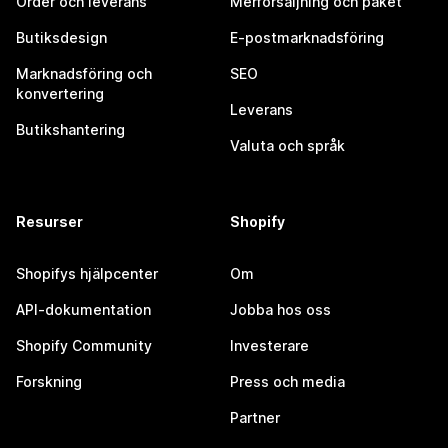
Order och leverans
Merförsäljning och paket
Butiksdesign
E-postmarknadsföring
Marknadsföring och
SEO
konvertering
Leverans
Butikshantering
Valuta och språk
Resurser
Shopify
Shopifys hjälpcenter
Om
API-dokumentation
Jobba hos oss
Shopify Community
Investerare
Forskning
Press och media
Partner