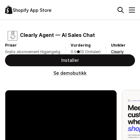
Shopify App Store
Clearly Agent — AI Sales Chat
Priser
Vurdering
Utvikler
Gratis abonnement tilgjengelig
0.0
(0 Omtaler)
Clearly
Installer
Se demobutikk