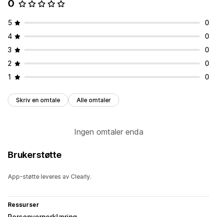
0
5
0
4
0
3
0
2
0
1
0
Skriv en omtale
Alle omtaler
Ingen omtaler enda
Brukerstøtte
App-støtte leveres av Clearly.
Ressurser
Personvernerklæring