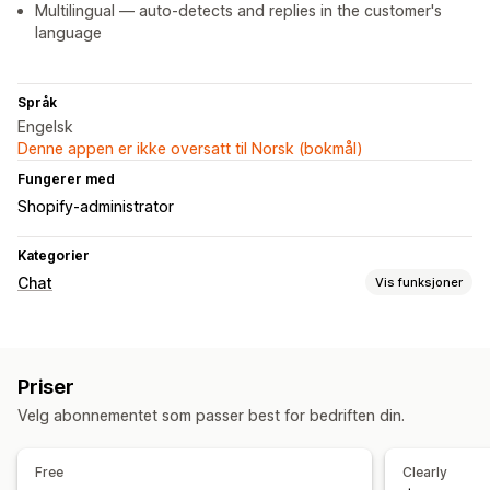
Multilingual — auto-detects and replies in the customer's
language
Språk
Engelsk
Denne appen er ikke oversatt til Norsk (bokmål)
Fungerer med
Shopify-administrator
Kategorier
Chat
Vis funksjoner
Sanntidsmeldinger
KI-chatroboter
Live chat
E-postchat
Filopplasting
Priser
Agentanalyse
Velg abonnementet som passer best for bedriften din.
Automatiserte svar
Rabatter
Vanlige spørsmål
Hilsener
Produktanbefalinger
Free
Clearly
Hurtigsvar
Bestillingsoppdateringer