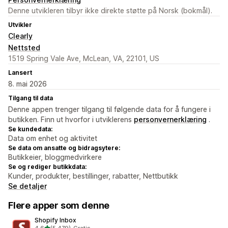
Denne utvikleren tilbyr ikke direkte støtte på Norsk (bokmål).
Utvikler
Clearly
Nettsted
1519 Spring Vale Ave, McLean, VA, 22101, US
Lansert
8. mai 2026
Tilgang til data
Denne appen trenger tilgang til følgende data for å fungere i
butikken. Finn ut hvorfor i utviklerens
personvernerklæring
.
Se kundedata:
Data om enhet og aktivitet
Se data om ansatte og bidragsytere:
Butikkeier, bloggmedvirkere
Se og rediger butikkdata:
Kunder, produkter, bestillinger, rabatter, Nettbutikk
Se detaljer
Flere apper som denne
Shopify Inbox
av 5 stjerner