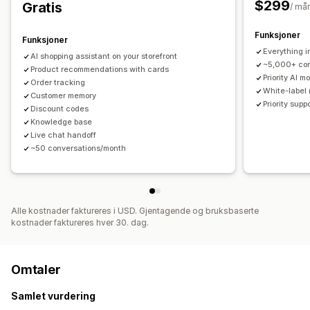
$299
Gratis
/ må
Tilpasning
Funksjoner
Funksjoner
Farge og skrifttype
Emojier og klistremerker
Chatvindu
Everything i
AI shopping assistant on your storefront
Åpningstider
Velkomstmeldinger
Chatknapper
Tagging
~5,000+ con
Product recommendations with cards
Chattilordning
Chatflyter
Agentavatar
Priority AI m
Order tracking
White-label
Customer memory
Priority supp
Discount codes
Knowledge base
Live chat handoff
~50 conversations/month
Alle kostnader faktureres i USD. Gjentagende og bruksbaserte
kostnader faktureres hver 30. dag.
Omtaler
Samlet vurdering