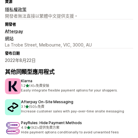
資源
隱私權政策
開發者無法直接以繁體中文提供支援。
開發者
Afterpay
網站
La Trobe Street, Melbourne, VIC, 3000, AU
發布日期
2022年8月22日
其他同類型應用程式
Klarna
滿分 5 顆星
1.2
(4)
•
免費安裝
共有 4 則評價
Easily integrate flexible payment options for your shoppers.
Afterpay On‑Site Messaging
滿分 5 顆星
3.1
(50)
•
免費
共有 50 則評價
Increase customer sales with pay-over-time onsite messaging
PayRules: Hide Payment Methods
滿分 5 顆星
4.9
(92)
•
提供免費方案
共有 92 則評價
Hide payment options conditionally to avoid unwanted fees