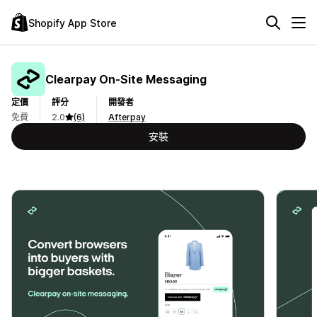
Shopify App Store
Clearpay On‑Site Messaging
定價
評分
開發者
免費
2.0
(6)
Afterpay
安裝