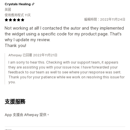
Crystals Healing
英國
使用應用程式 11天
編輯時間：2022年11月24日
Not working at all! I contacted the autor and they implemented
the widget using a specific code for my product page. That's
why I update my review.
Thank you!
Afterpay 已回覆 2022年11月21日
I am sorry to hear this. Checking with our support team, it appears
they are assisting you with your issue now. I have forwarded your
feedback to our team as well to see where your response was sent.
Thank you for your patience while we work on resolving this issue for
you.
支援服務
App 支援由 Afterpay 提供。