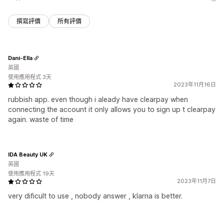
撰寫評價
所有評價
Dani-Ella
英國
使用應用程式 3天
2023年11月16日
rubbish app. even though i aleady have clearpay when
connecting the account it only allows you to sign up t clearpay
again. waste of time
IDA Beauty UK
英國
使用應用程式 19天
2023年11月7日
very dificult to use , nobody answer , klarna is better.