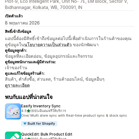
Plot-9, Eco Intelligent Park, Unit No- 7E, EM Block, Sector V,
Bidhannagar, Kolkata, WB, 700091, IN
เปิดตัวแล้ว
8 พฤษภาคม 2026
สิทธิ์เข้าถึงข้อมูล
แอปนี้ต้องมีสิทธิ์เข้าถึงข้อมูลต่อไปนี้เพื่อดำเนินการในร้านค้าของคุณ
ดูข้อมูลใน
นโยบายความเป็นส่วนตัว
ของนักพัฒนา
ดูข้อมูลลูกค้า:
ข้อมูลที่ละเอียดอ่อน, ข้อมูลอุปกรณ์และกิจกรรม
ดูข้อมูลพนักงานและผู้มีส่วนร่วม:
เจ้าของร้าน
ดูและแก้ไขข้อมูลร้านค้า:
สินค้า, คำสั่งซื้อ, ส่วนลด, ร้านค้าออนไลน์, ข้อมูลอื่นๆ
ดูรายละเอียด
พบกับแอปที่น่าสนใจ
Easify Inventory Sync
เต็ม 5 ดาว
4.5
(69)
•
มีแผนฟรีให้บริการ
ทั้งหมด 69 รีวิว
One/ Multi store sync with Real-time product sync & stock sync
Built for Shopify
QuickEdit: Bulk Product Edit
เต็ม 5 ดาว