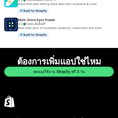
4.9
(99)
•
มีแผนฟรีให้บริการ
ทั้งหมด 99 รีวิว
Save time bulk editing store data with schedule & undo
Built for Shopify
Multi‑Store Sync Power
เต็ม 5 ดาว
4.6
(126)
•
ติดตั้งฟรี
ทั้งหมด 126 รีวิว
Real-time sync of inventory, products, collections and more.
Built for Shopify
ต้องการเพิ่มแอปใช่ไหม
ทดลองใช้งาน Shopify ฟรี 3 วัน