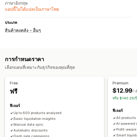
ภาษาอังกฤษ
แอปนี้ไม่ได้แปลเป็นภาษาไทย
ประเภท
สินค้าคงคลัง - อื่นๆ
การกำหนดราคา
เลือกแผนที่เหมาะกับธุรกิจของคุณที่สุด
Free
Premium
$12.99
ฟรี
/ เ
หรือ $140.29/ป
ฟีเจอร์
ฟีเจอร์
Up to 600 products analyzed
All products
Basic liquidation insights
AI-powered
Manual data sync
Profit-aware
Automatic discounts
Smart liquid
Flash sale campaigns