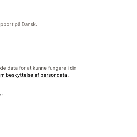
upport på Dansk.
e data for at kunne fungere i din
 om beskyttelse af persondata
.
e: