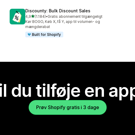
Discounty: Bulk Discount Sales
ud af 5 stjerner
4,9
(1.184)
•
Gratis abonnement tilgængeligt
1184 anmeldelser i alt
Kør BOGO, Køb X, få Y, app til volumen- og
mængderabat
Built for Shopify
il du tilføje en ap
Prøv Shopify gratis i 3 dage