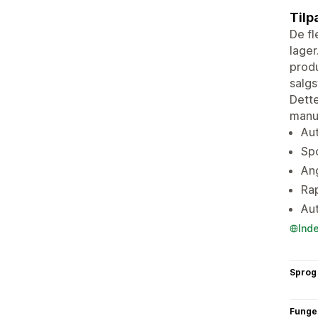
Tilp
De fl
lager
produ
salgs
Dette
manue
Aut
Spo
Ang
Rap
Aut
Ind
Sprog
Funge