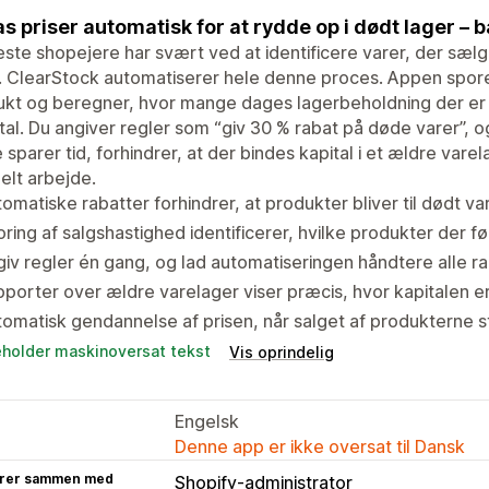
as priser automatisk for at rydde op i dødt lager – 
este shopejere har svært ved at identificere varer, der sælge
. ClearStock automatiserer hele denne proces. Appen spore
kt og beregner, hvor mange dages lagerbeholdning der er t
tal. Du angiver regler som “giv 30 % rabat på døde varer”, 
 sparer tid, forhindrer, at der bindes kapital i et ældre vare
lt arbejde.
omatiske rabatter forhindrer, at produkter bliver til dødt va
ring af salgshastighed identificerer, hvilke produkter der
iv regler én gang, og lad automatiseringen håndtere alle r
porter over ældre varelager viser præcis, hvor kapitalen er
omatisk gendannelse af prisen, når salget af produkterne s
eholder maskinoversat tekst
Vis oprindelig
Engelsk
Denne app er ikke oversat til Dansk
rer sammen med
Shopify-administrator