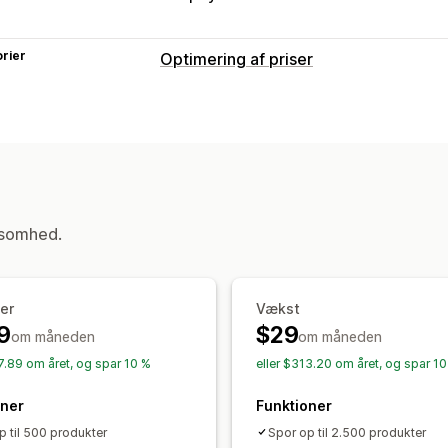
rier
Optimering af priser
Prisstyring
Prisregler
Procentrabatter
Fastsatte
Niveauinddelte rabatter
Automatisk 
Planlægning
Masseredigering
Tags
Overvågning
ksomhed.
Prissporing
Prisunderretninger
Prish
Kontrolpaneler
Analyser
er
Vækst
9
$29
om måneden
om måneden
07.89 om året, og spar 10 %
eller $313.20 om året, og spar 1
oner
Funktioner
p til 500 produkter
Spor op til 2.500 produkter