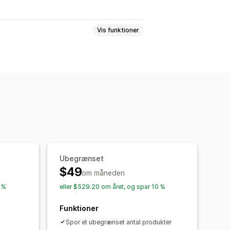
Vis funktioner
 rabatter
Mængderabatter
genprissætning
Automatiske match
Filtre
Tilbagefør priser
istorik
Trendanalyse
Rapporter
Ubegrænset
$49
om måneden
0 %
eller $529.20 om året, og spar 10 %
Funktioner
Spor et ubegrænset antal produkter