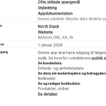
Ofte stillede spørgsmål
Vejledning
Appdokumentation
Denne udvikler tilbyder ikke direkte s
er
North Stack
Website
BANGALORE, KA, IN
ret
1. januar 2026
dgang
Denne app skal have adgang til følgend
butik. Se hvorfor i udviklerens
politik
Se kundedata:
Enheds- og aktivitetsdata
Se data om medarbejdere og bidragyder
Butiksejer
Se og rediger butiksdata:
Produkter, ordrer
Se detaljer