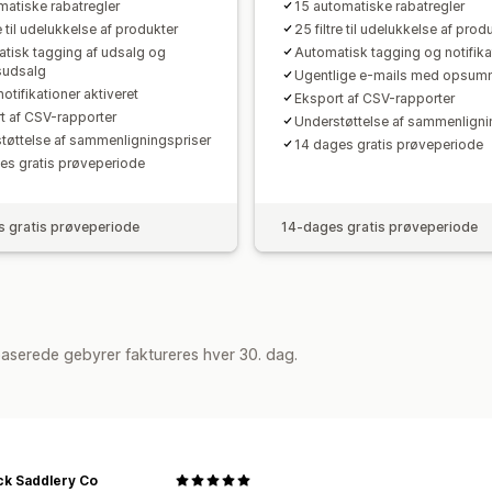
matiske rabatregler
15 automatiske rabatregler
re til udelukkelse af produkter
25 filtre til udelukkelse af prod
tisk tagging af udsalg og
Automatisk tagging og notifika
sudsalg
Ugentlige e-mails med opsum
otifikationer aktiveret
Eksport af CSV-rapporter
t af CSV-rapporter
Understøttelse af sammenligni
tøttelse af sammenligningspriser
14 dages gratis prøveperiode
es gratis prøveperiode
 gratis prøveperiode
14-dages gratis prøveperiode
aserede gebyrer faktureres hver 30. dag.
ck Saddlery Co