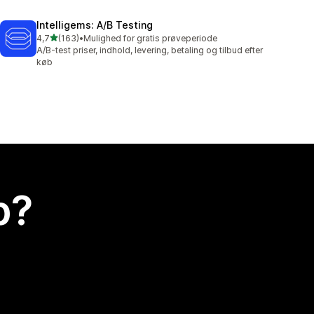
Intelligems: A/B Testing
ud af 5 stjerner
4,7
(163)
•
Mulighed for gratis prøveperiode
163 anmeldelser i alt
A/B-test priser, indhold, levering, betaling og tilbud efter
køb
p?