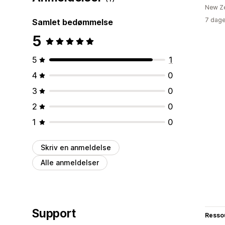
New Z
7 dage
Samlet bedømmelse
5
5
1
4
0
3
0
2
0
1
0
Skriv en anmeldelse
Alle anmeldelser
Support
Resso