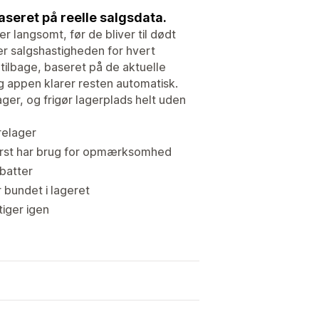
baseret på reelle salgsdata.
r langsomt, før de bliver til dødt
r salgshastigheden for hvert
ilbage, baseret på de aktuelle
og appen klarer resten automatisk.
lager, og frigør lagerplads helt uden
relager
 først har brug for opmærksomhed
abatter
 bundet i lageret
tiger igen