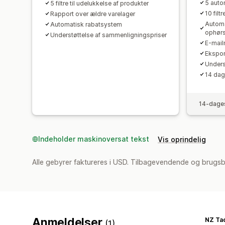
5 auto
5 filtre til udelukkelse af produkter
10 filt
Rapport over ældre varelager
Automa
Automatisk rabatsystem
ophør
Understøttelse af sammenligningspriser
E-mailn
Ekspor
Unders
14 dag
14-dages
Indeholder maskinoversat tekst
Vis oprindelig
Alle gebyrer faktureres i USD. Tilbagevendende og brugsb
Anmeldelser
NZ Ta
(1)