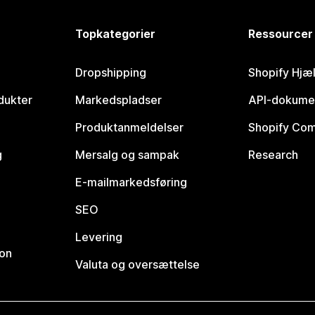
Topkategorier
Ressourcer
Dropshipping
Shopify Hjæ
dukter
Markedspladser
API-dokume
Produktanmeldelser
Shopify Co
g
Mersalg og sampak
Research
E-mailmarkedsføring
SEO
Levering
ion
Valuta og oversættelse