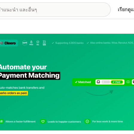
เรียกดู
อรีรูปภาพที่แสดง