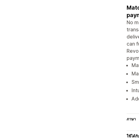
Matc
pay
No m
trans
deliv
can f
Revol
paym
Mat
Mar
Sma
Int
Ad
ภาษา
ใช้ได้กั