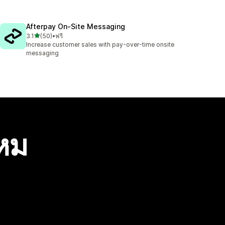
Afterpay On‑Site Messaging
เต็ม 5 ดาว
3.1
(50)
•
ฟรี
ทั้งหมด 50 รีวิว
Increase customer sales with pay-over-time onsite
messaging
ไหม