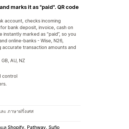
nd marks it as "paid". QR code
k account, checks incoming
for bank deposit, invoice, cash on
 instantly marked as “paid”, so you
 and online-banks - Wise, N26,
ng accurate transaction amounts and
, GB, AU, NZ
l control
rs.
ละ ภาษาฝรั่งเศส
้ดูแล Shopify
Pathway
Sufio