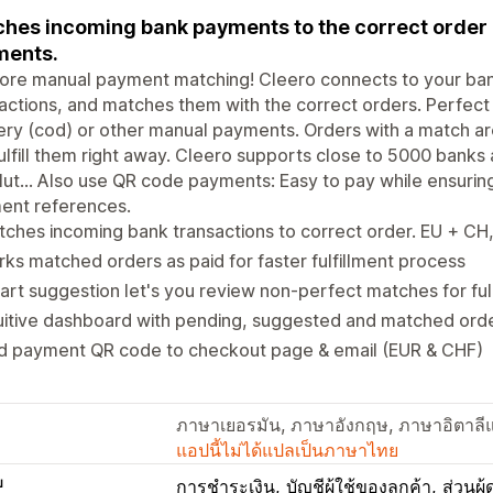
hes incoming bank payments to the correct order a
ments.
ore manual payment matching! Cleero connects to your ban
actions, and matches them with the correct orders. Perfect 
ery (cod) or other manual payments. Orders with a match are
ulfill them right away. Cleero supports close to 5000 banks
ut... Also use QR code payments: Easy to pay while ensuri
ent references.
ches incoming bank transactions to correct order. EU + CH
ks matched orders as paid for faster fulfillment process
rt suggestion let's you review non-perfect matches for ful
uitive dashboard with pending, suggested and matched orde
d payment QR code to checkout page & email (EUR & CHF)
ภาษาเยอรมัน, ภาษาอังกฤษ, ภาษาอิตาลีแ
แอปนี้ไม่ได้แปลเป็นภาษาไทย
บ
การชำระเงิน
บัญชีผู้ใช้ของลูกค้า
ส่วนผู