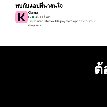
พบกับแอปที่น่าสนใจ
Klarna
เต็ม 5 ดาว
1.2
(4)
•
ติดตั้งฟรี
ทั้งหมด 4 รีวิว
Easily integrate flexible payment options for your
shoppers.
ต้