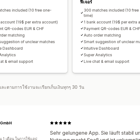
ฟีเจอร์
tches included (10 free one-
300 matches included (10 free
time)
 account (19$ per extra account)
1 bank account (19$ per extra 
nt QR-codes EUR & CHF
Payment QR-codes EUR & CH
rder matching
Auto order matching
suggestion of unclear matches
Smart suggestion of unclear m
ive Dashboard
Intuitive Dashboard
Analytics
Super Analytics
hat & email support
Live chat & email support
จำและตามการใช้งานจะเรียกเก็บเงินทุกๆ 30 วัน
 GmbH
Sehr gelungene App. Sie läuft stabil un
 1 เดือน ในการใช้แอป
Nutzung macht Spaß und ist unkomplizie