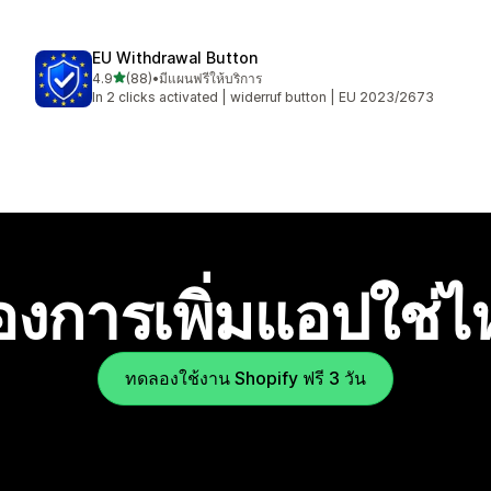
EU Withdrawal Button
เต็ม 5 ดาว
4.9
(88)
•
มีแผนฟรีให้บริการ
ทั้งหมด 88 รีวิว
In 2 clicks activated | widerruf button | EU 2023/2673
องการเพิ่มแอปใช่
ทดลองใช้งาน Shopify ฟรี 3 วัน