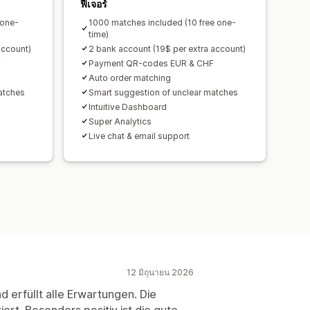
ฟีเจอร์
 one-
1000 matches included (10 free one-
time)
account)
2 bank account (19$ per extra account)
F
Payment QR-codes EUR & CHF
Auto order matching
atches
Smart suggestion of unclear matches
Intuitive Dashboard
Super Analytics
Live chat & email support
12 มิถุนายน 2026
d erfüllt alle Erwartungen. Die
rt. Besonders positiv ist die gute