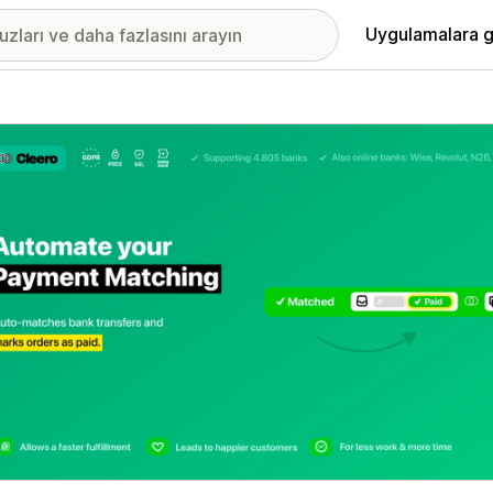
Uygulamalara g
ıkan görsel galerisi