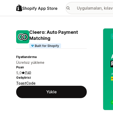
Shopify App Store
Öne ç
Cleero: Auto Payment
Matching
Built for Shopify
Fiyatlandırma
Ücretsiz yükleme
Puan
5,0
(14)
Geliştirici
ToastCode
Yükle