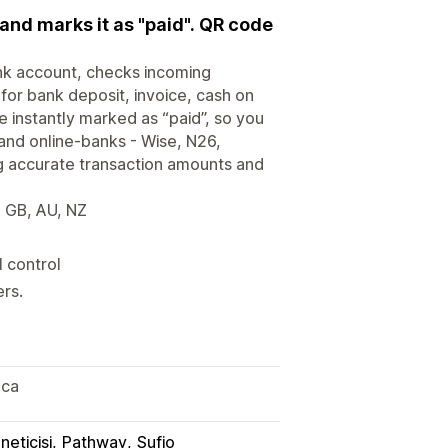
nd marks it as "paid". QR code
k account, checks incoming
for bank deposit, invoice, cash on
 instantly marked as “paid”, so you
 and online-banks - Wise, N26,
ng accurate transaction amounts and
, GB, AU, NZ
l control
rs.
zca
neticisi
Pathway
Sufio