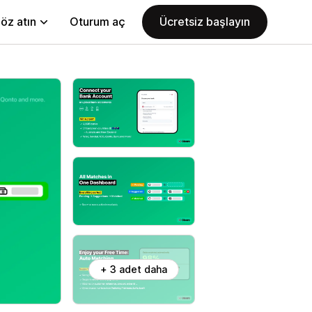
öz atın
Oturum aç
Ücretsiz başlayın
+ 3 adet daha