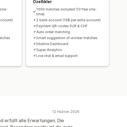
Özellikler
 one-
1000 matches included (10 free one-
time)
account)
2 bank account (19$ per extra account)
F
Payment QR-codes EUR & CHF
Auto order matching
atches
Smart suggestion of unclear matches
Intuitive Dashboard
Super Analytics
Live chat & email support
12 Haziran 2026
d erfüllt alle Erwartungen. Die
rt. Besonders positiv ist die gute