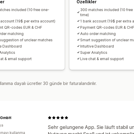
ler
Özellikler
tches included (10 free one-
300 matches included (10 free
time)
 account (19$ per extra account)
1 bank account (19$ per extra 
nt QR-codes EUR & CHF
Payment QR-codes EUR & CH
rder matching
Auto order matching
suggestion of unclear matches
Smart suggestion of unclear m
ive Dashboard
Intuitive Dashboard
Analytics
Super Analytics
hat & email support
Live chat & email support
lanıma dayalı ücretler 30 günde bir faturalandırılır.
 GmbH
ya
Sehr gelungene App. Sie läuft stabil un
mayı kullanma
Nutzung macht Spaß und ist unkomplizie