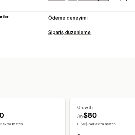
riler
Ödeme deneyimi
Görüntüleme seçenekleri
Sipariş düzenleme
Ödeme mesajları
Widget yerleşimi
Sipariş güncellemeleri
Birleştirme
Taslak siparişler
Özel kur
Sipariş yönetimi
Durum güncellemeleri
Analiz
Growth
0
$80
/ay
r extra match
0.50$ per extra match