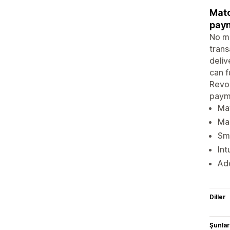
Matc
pay
No m
trans
deliv
can f
Revol
paym
Mat
Mar
Sma
Int
Ad
Diller
Şunlarl