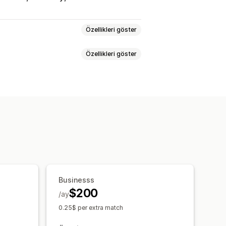
Özellikleri göster
Özellikleri göster
allar
Otomatik iş akışları
Businesss
$200
/ay
0.25$ per extra match