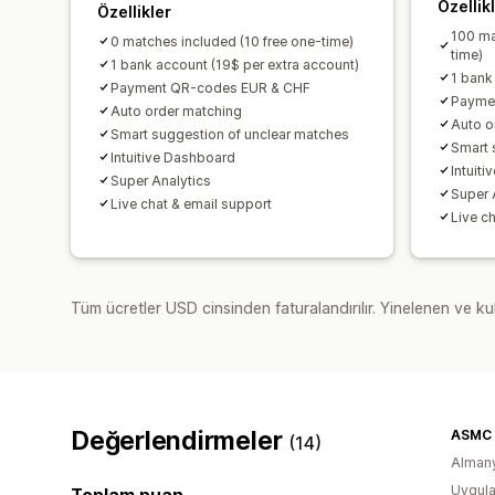
Özellik
Özellikler
100 ma
0 matches included (10 free one-time)
time)
1 bank account (19$ per extra account)
1 bank
Payment QR-codes EUR & CHF
Payme
Auto order matching
Auto o
Smart suggestion of unclear matches
Smart 
Intuitive Dashboard
Intuit
Super Analytics
Super 
Live chat & email support
Live c
Tüm ücretler USD cinsinden faturalandırılır. Yinelenen ve kul
Değerlendirmeler
ASMC
(14)
Alman
Uygula
Toplam puan