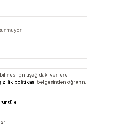
 sunmuyor.
lmesi için aşağıdaki verilere
gizlilik politikası
belgesinden öğrenin.
örüntüle:
ler