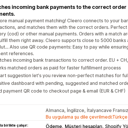
hes incoming bank payments to the correct order a
ments.
ore manual payment matching! Cleero connects to your ban
actions, and matches them with the correct orders. Perfect 
ery (cod) or other manual payments. Orders with a match are
ulfill them right away. Cleero supports close to 5000 banks
ut... Also use QR code payments: Easy to pay while ensuri
ent references.
ches incoming bank transactions to correct order. EU + CH
ks matched orders as paid for faster fulfillment process
rt suggestion let's you review non-perfect matches for ful
uitive dashboard with pending, suggested and matched orde
d payment QR code to checkout page & email (EUR & CHF)
Almanca, İngilizce, İtalyancave Fransı
Bu uygulama şu dile çevrilmedi:Türkçe
a birlikte çalışır:
Ödeme
Müşteri hesapları
Shopify Yö