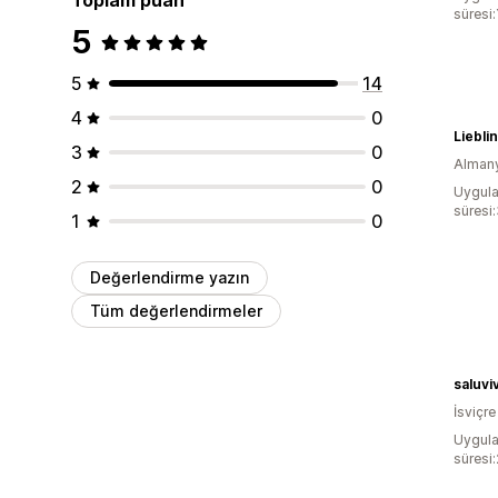
süresi:
5
5
14
4
0
Liebl
3
0
Alman
2
0
Uygula
süresi
1
0
Değerlendirme yazın
Tüm değerlendirmeler
saluvi
İsviçre
Uygula
süresi