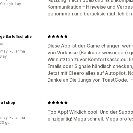
Yaklaşık 1 ay
Kommunikation – Hinweise und Verbe
genommen und berücksichtigt. Ich bin 
inge Barfußschuhe
ya
Diese App ist der Game changer, wenn
mayı kullanma
von Vorkasse (Banküberweisungen) g
:3 ay
Wir nutzten zuvor Komfortkasse.eu. Es
Emails oder Signale händisch checken,
Jetzt mit Cleero alles auf Autopilot. 
Danke an Die Jungs von ToastCode. :-
vo I shop
Top App! Wirklich cool. Und der Suppo
mayı kullanma
einzigartig! Mega schnell. Mega profes
:20 gün